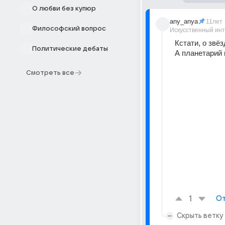
О любви без купюр
any_anya
11лет
Философский вопрос
Искусственный ин
Кстати, о звёз
Политические дебаты
А планетарий 
Смотреть все
1
От
Скрыть ветку