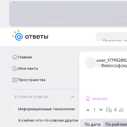
Главная
user_17795285
Философски
Моя лента
Пространства
В ТОПЕ НА ОТВЕТАХ
мнения
Информационные технологии
1
4
А сейчас что-то совсем другое
По дате
По рейтин