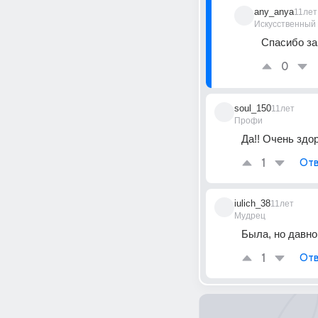
any_anya
11лет
Искусственный
Спасибо за
0
soul_150
11лет
Профи
Да!! Очень здо
1
Отв
iulich_38
11лет
Мудрец
Была, но давно
1
Отв