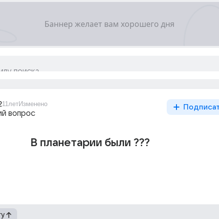
2
11лет
Изменено
Подписа
й вопрос
В планетарии были ???
гу