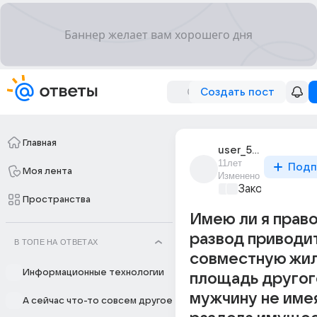
Создать пост
Главная
user_57041570
11лет
Подп
Моя лента
Изменено
Закон и поряд
Пространства
Имею ли я прав
развод приводит
В ТОПЕ НА ОТВЕТАХ
совместную жи
Информационные технологии
площадь другог
мужчину не име
А сейчас что-то совсем другое