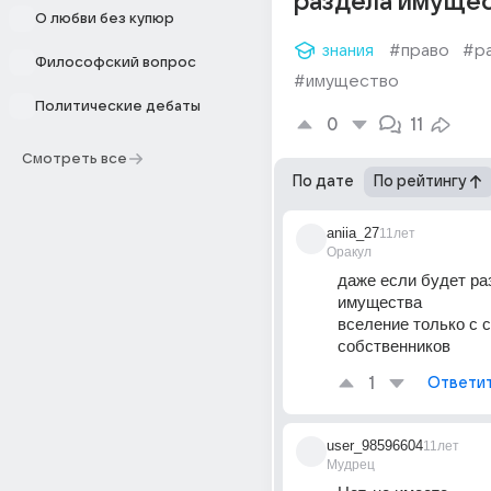
раздела имущес
О любви без купюр
знания
#право
#р
Философский вопрос
#имущество
Политические дебаты
0
11
Смотреть все
По дате
По рейтингу
aniia_27
11лет
Оракул
даже если будет ра
имущества
вселение только с с
собственников
1
Ответи
user_98596604
11лет
Мудрец