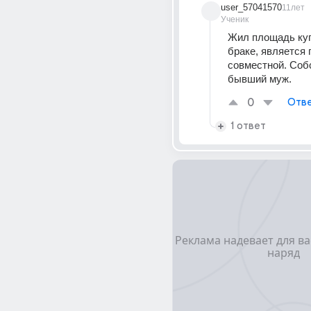
user_57041570
11лет
Ученик
Жил площадь куп
браке, является п
совместной. Собс
бывший муж.
0
Отве
1 ответ