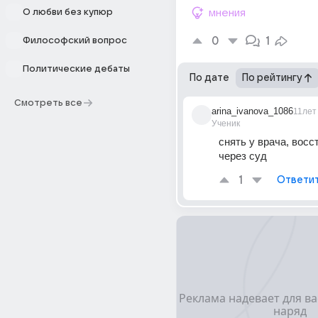
О любви без купюр
мнения
0
1
Философский вопрос
Политические дебаты
По дате
По рейтингу
Смотреть все
arina_ivanova_1086
11лет
Ученик
снять у врача, восс
через суд
1
Ответи