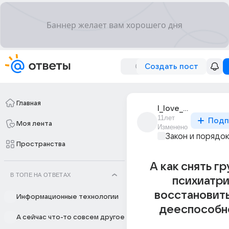
Создать пост
Главная
l_love_you_pusher
11лет
Подп
Моя лента
Изменено
Закон и порядо
Пространства
А как снять гр
В ТОПЕ НА ОТВЕТАХ
психиатри
восстановит
Информационные технологии
дееспособн
А сейчас что-то совсем другое