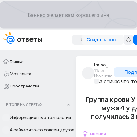
Создать пост
Главная
larisa_kress
11лет
Подп
Моя лента
Изменено
А сейчас что-т
Пространства
Группа крови У 
В ТОПЕ НА ОТВЕТАХ
мужа 4 у 
получилась 3
Информационные технологии
А сейчас что-то совсем другое
мнения