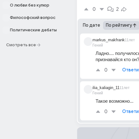
О любви без купюр
0
2
Философский вопрос
По дате
По рейтингу
Политические дебаты
markus_makfrank
11лет
Смотреть все
Гений
Ладно.... получилось.
признавайся кто он?)
0
Ответи
ilia_kaliagin_11
11лет
Гений
Такое возможно...
0
Ответи