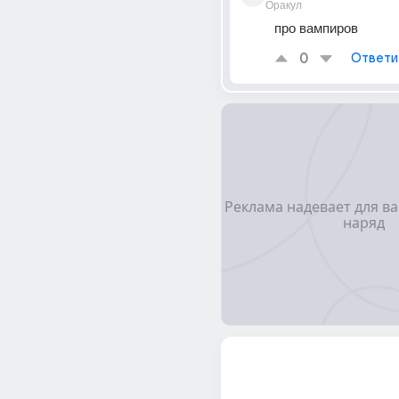
Оракул
про вампиров
0
Ответи