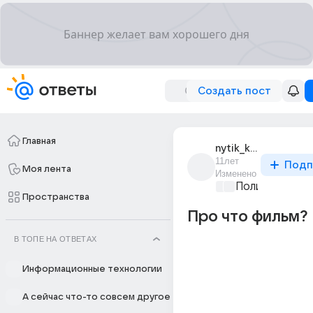
Создать пост
Главная
nytik_khnytikov
11лет
Подп
Моя лента
Изменено
Политические
Пространства
Про что фильм?
В ТОПЕ НА ОТВЕТАХ
Информационные технологии
А сейчас что-то совсем другое