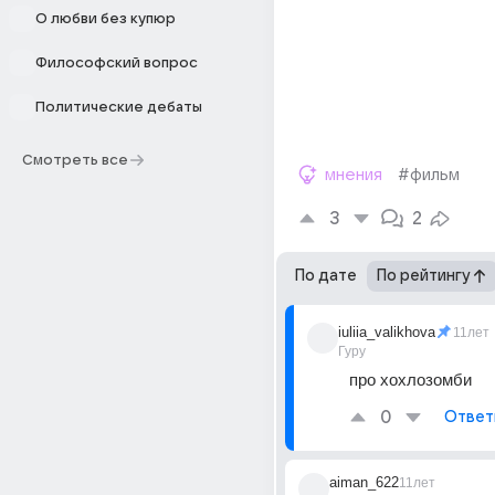
О любви без купюр
Философский вопрос
Политические дебаты
Смотреть все
мнения
#фильм
3
2
По дате
По рейтингу
iuliia_valikhova
11лет
Гуру
про хохлозомби
0
Ответ
aiman_622
11лет