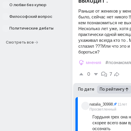
выходит .
О любви без купюр
Раньше от женихов у меня
было, сейчас нет никого !!
Философский вопрос
кем познакомиться не выхо
Несколько лет уже, хотя 
Политические дебаты
практически одной месяца
ухаживал всегда кто то . 
Смотреть все
сглазил ???Или что это и 
бороться?
мнения
#познаком
0
7
По дате
По рейтингу
natalia_30998
11лет
Просветленный
Гордыня грех она на
скорее всего вам в
осознать