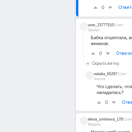
0
Ответ
user_23777510
11лет
Оракул
Бабка отшептала, во
женихов.
0
Ответи
Скрыть ветку
natalia_65297
11лет
Знаток
Что сделать, что
наладилась?
0
Отве
elena_smirnova_178
11ле
Мудрец
Ничего необычного, 