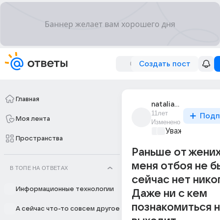
Создать пост
Главная
natalia_65297
11лет
Подп
Моя лента
Изменено
Уважаемый ма
Пространства
Раньше от жених
меня отбоя не б
В ТОПЕ НА ОТВЕТАХ
сейчас нет никог
Информационные технологии
Даже ни с кем
познакомиться 
А сейчас что-то совсем другое