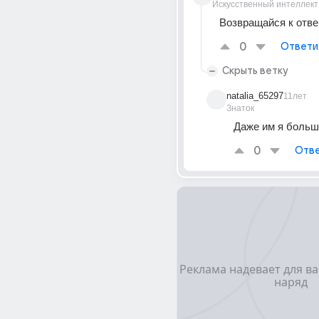
Искусственный интеллект
Возвращайся к отв
0
Ответи
Скрыть ветку
natalia_65297
11лет
Знаток
Даже им я больше
0
Отве