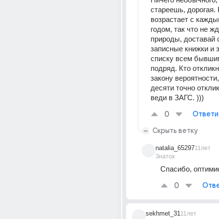
стареешь, дорогая. 
возрастает с кажды
годом, так что не жд
природы, доставай 
записные книжки и з
списку всем бывши
подряд. Кто откликне
закону вероятности, 
десяти точно откликн
веди в ЗАГС. )))
0
Ответи
Скрыть ветку
natalia_65297
11лет
Знаток
Спасибо, оптими
0
Отве
sekhmet_31
11лет