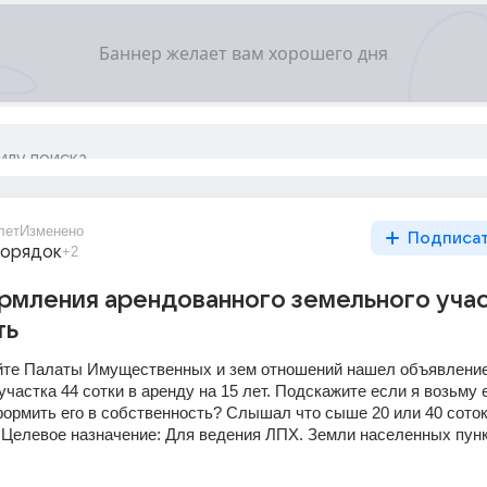
лет
Изменено
Подписа
порядок
+2
мления арендованного земельного учас
ть
йте Палаты Имущественных и зем отношений нашел объявление 
частка 44 сотки в аренду на 15 лет. Подскажите если я возьму ег
формить его в собственность? Слышал что сыше 20 или 40 соток 
елевое назначение: Для ведения ЛПХ. Земли населенных пункт