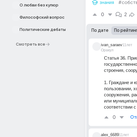
знания
#собст
О любви без купюр
0
2
Философский вопрос
Политические дебаты
По дате
По рейтин
Смотреть все
ivan_saraev
11лет
Оракул
Статья 36. При
государственно
строения, соор
1. Граждане и 
пользовании, х
сооружения, ра
или муниципаль
соответствии с
0
От
alex_6689
11лет