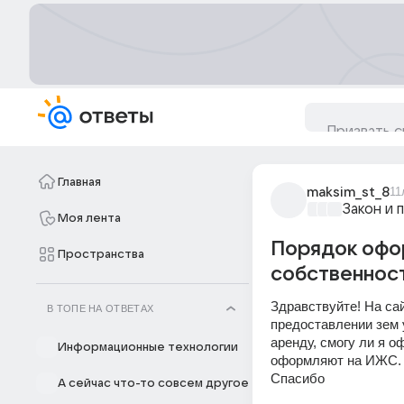
Главная
maksim_st_8
11
Закон и 
Моя лента
Порядок офор
Пространства
собственнос
Здравствуйте! На са
В ТОПЕ НА ОТВЕТАХ
предоставлении зем у
аренду, смогу ли я о
Информационные технологии
оформляют на ИЖС. Ц
Спасибо
А сейчас что-то совсем другое