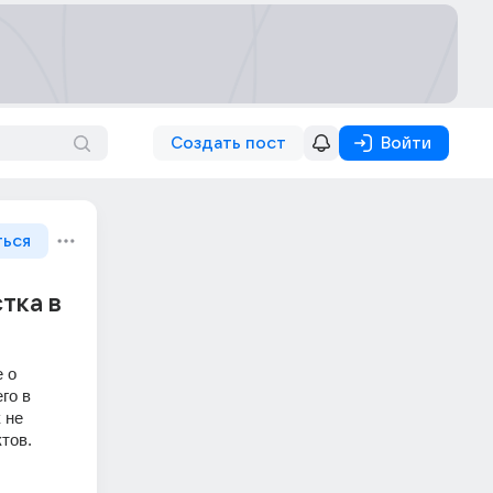
Создать пост
Войти
ться
тка в
о 
о в 
не 
ов. 