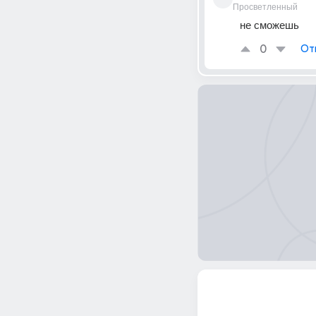
Просветленный
не сможешь
0
От