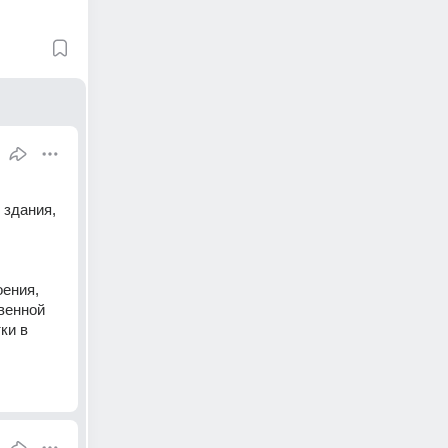
здания, 
ения, 
енной 
и в 