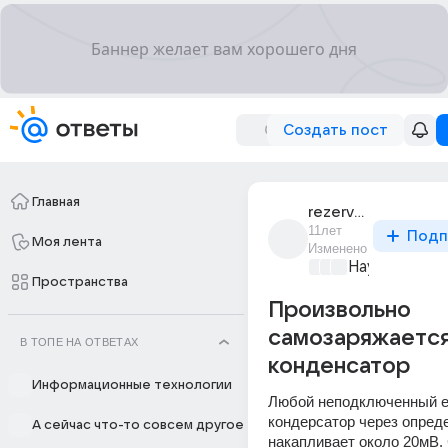
Создать пост
Главная
rezerv_poligrafych
11лет
Подп
Моя лента
Изменено
Наука
+2
Пространства
Произвольно
самозаряжаетс
В ТОПЕ НА ОТВЕТАХ
конденсатор
Информационные технологии
Любой неподключенный е
кондерсатор через опред
А сейчас что-то совсем другое
накапливает около 20мВ. 