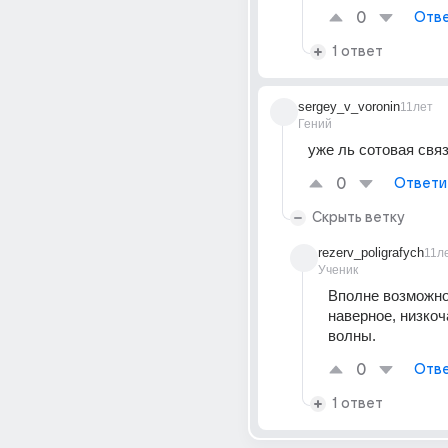
0
Отве
1 ответ
sergey_v_voronin
11лет
Гений
уже ль сотовая свя
0
Ответи
Скрыть ветку
rezerv_poligrafych
11л
Ученик
Вполне возможно,
наверное, низкоч
волны.
0
Отве
1 ответ