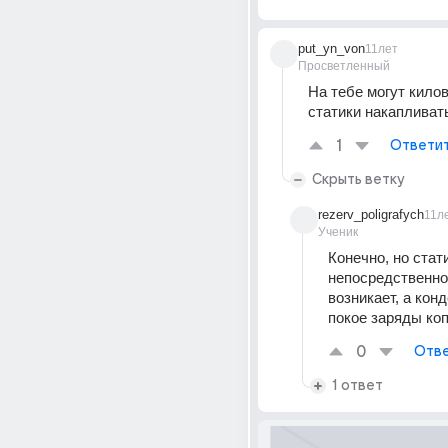
put_yn_von
11лет
Просветленный
На тебе могут килов
статики накапливать
1
Ответи
Скрыть ветку
rezerv_poligrafych
11л
Ученик
Конечно, но стати
непосредственно
возникает, а конд
покое заряды коп
0
Отве
1 ответ