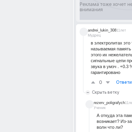
andrei_lukin_308
11лет
Мудрец
в электролитах это т
называемая память . 
этого их нежелатель
сигнальные цепи пр
звука в умзч . +0.3 
гарантировано
0
Ответи
Скрыть ветку
rezerv_poligrafych
11л
Ученик
А откуда эта памя
возникает? Из-за
волн что ли?