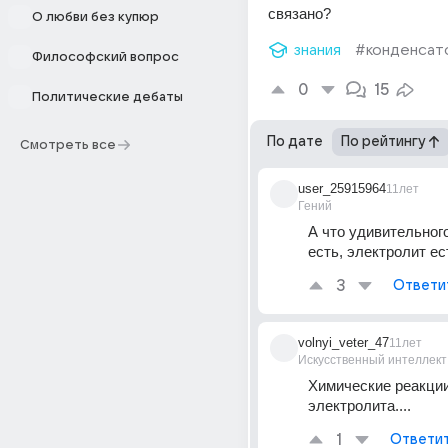
связано?
О любви без купюр
знания
#конденсат
Философский вопрос
0
15
Политические дебаты
По дате
По рейтингу
Смотреть все
user_25915964
11лет
Гений
А что удивительног
есть, электролит ес
3
Ответи
volnyi_veter_47
11лет
Искусственный интеллект
Химические реакции
электролита....
1
Ответи