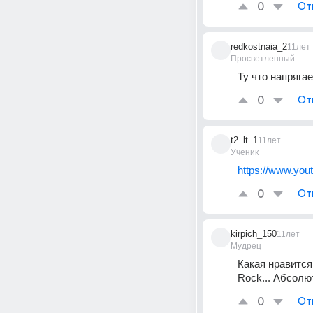
0
От
redkostnaia_2
11лет
Просветленный
Ту что напрягае
0
От
t2_lt_1
11лет
Ученик
https://www.yo
0
От
kirpich_150
11лет
Мудрец
Какая нравится
Rock... Абсолю
0
От