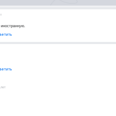
ет
 иностранную.
ветить
ветить
1лет