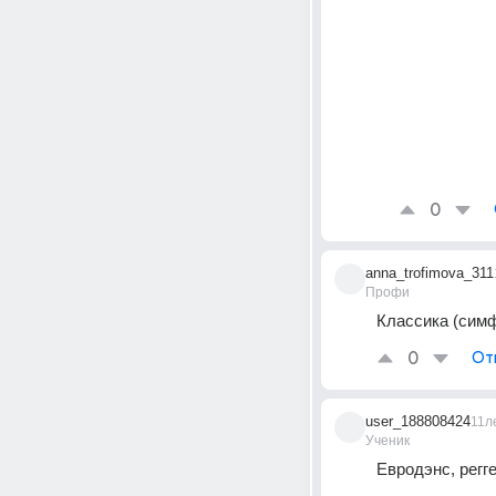
0
anna_trofimova_311
Профи
Классика (симф
0
От
user_188808424
11л
Ученик
Евродэнс, регге