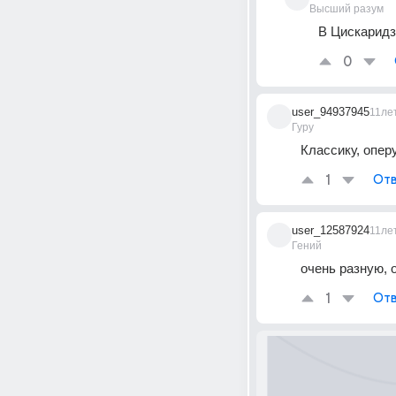
Высший разум
В Цискаридз
0
user_94937945
11ле
Гуру
Классику, опер
1
Отв
user_12587924
11ле
Гений
очень разную, 
1
Отв