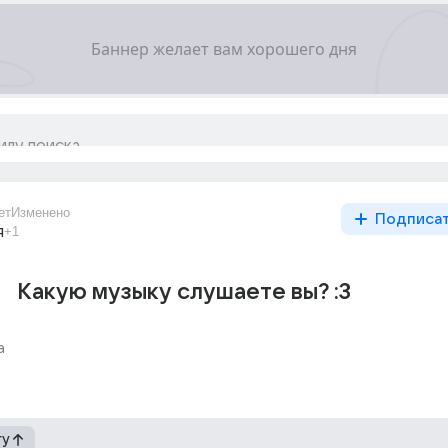
ет
Изменено
Подписа
я
+1
Какую музыку слушаете вы? :3
а
гу