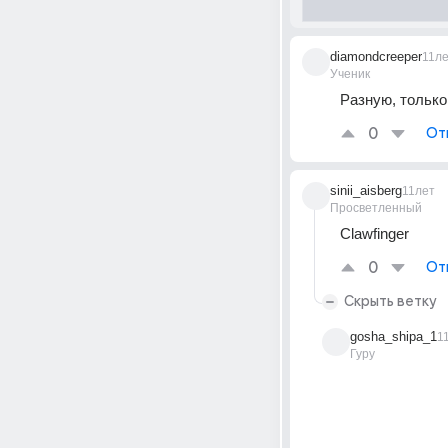
diamondcreeper
11л
Ученик
Разную, только
0
От
sinii_aisberg
11лет
Просветленный
Clawfinger
0
От
Скрыть ветку
gosha_shipa_1
1
Гуру