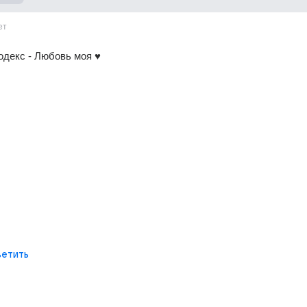
ет
одекс - Любовь моя ♥
етить