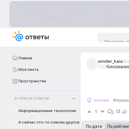
Главная
winder_kara
11л
Киномани
Моя лента
Пространства
В ТОПЕ НА ОТВЕТАХ
мнения
#музык
Информационные технологии
1
13
А сейчас что-то совсем другое
По дате
По рейтин