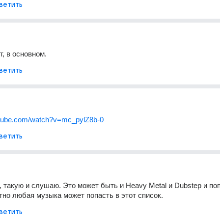
ветить
т, в основном.
ветить
utube.com/watch?v=mc_pylZ8b-0
ветить
, такую и слушаю. Это может быть и Heavy Metal и Dubstep и поп
тно любая музыка может попасть в этот список.
ветить