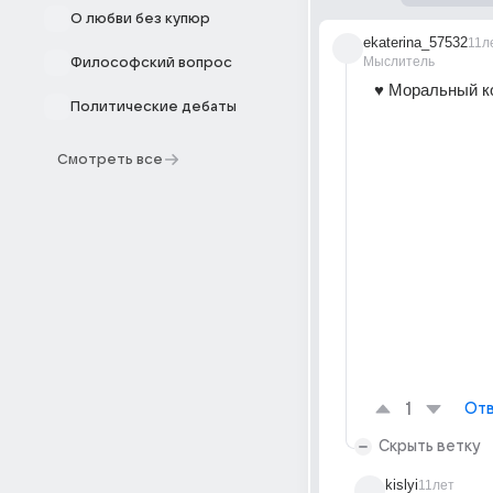
О любви без купюр
ekaterina_57532
11л
Мыслитель
Философский вопрос
♥ Моральный к
Политические дебаты
Смотреть все
1
Отв
Скрыть ветку
kislyi
11лет