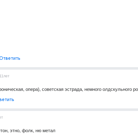
Ответить
11лет
оническая, опера), советская эстрада, немного олдскульного р
ветить
ет
тон, этно, фолк, ню метал