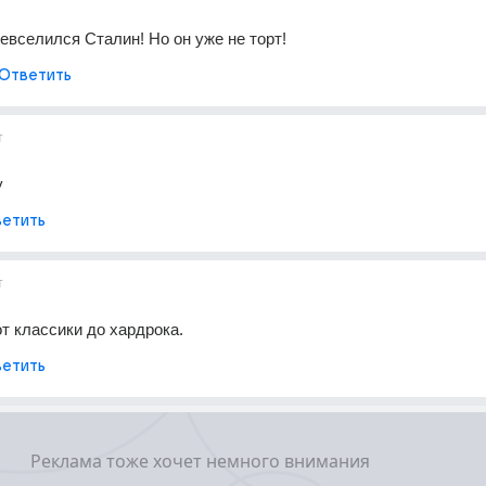
евселился Сталин! Но он уже не торт!
Ответить
т
у
етить
т
от классики до хардрока.
етить