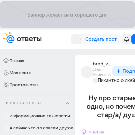
Создать пост
Главная
bred_vypit
11лет
Подп
Моя лента
Изменено
Пикантно о люб
Пространства
Ну про старые
В ТОПЕ НА ОТВЕТАХ
одно, но поче
стар/а/ ду
Информационные технологии
А сейчас что-то совсем другое
мнения