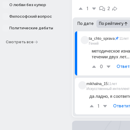
О любви без купюр
1
2
Философский вопрос
По дате
По рейтингу
Политические дебаты
ta_chto_sprava
11лет
Смотреть все
Гений
методическое изна
течении двух лет...
0
Ответ
mikhalna_15
11лет
Искусственный интеллект
да ладно, я соответ
1
Ответи