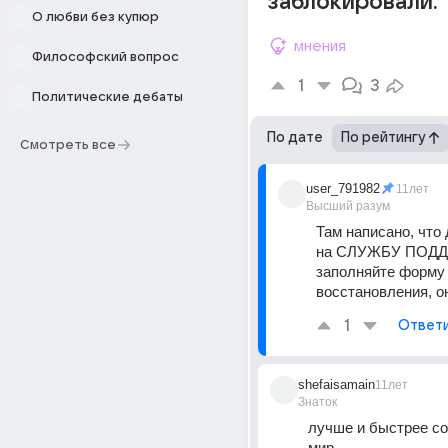
заблокировали.
О любви без купюр
мнения
Философский вопрос
1
3
Политические дебаты
По дате
По рейтингу
Смотреть все
user_791982
11лет
Высший разум
Там написано, что 
на СЛУЖБУ ПОДД
заполняйте форму 
восстановления, о
1
Ответ
shefaisamain
11лет
Знаток
лучше и быстрее со
мир