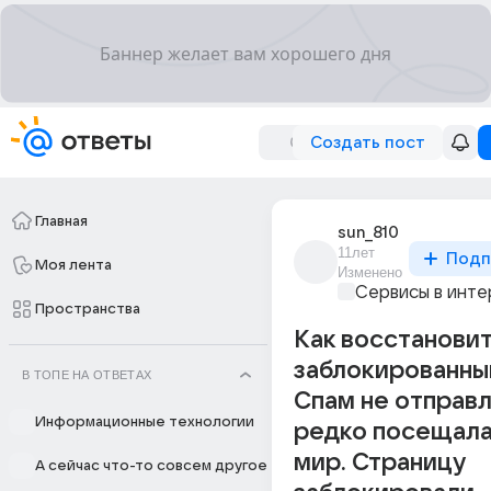
Создать пост
Главная
sun_810
11лет
Подп
Моя лента
Изменено
Сервисы в инт
Пространства
Как восстанови
заблокированны
В ТОПЕ НА ОТВЕТАХ
Спам не отправл
Информационные технологии
редко посещала
мир. Страницу
А сейчас что-то совсем другое