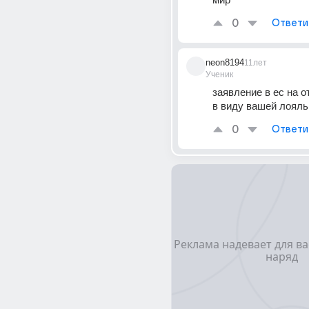
0
Ответи
neon8194
11лет
Ученик
заявление в ес на о
в виду вашей лояль
0
Ответи