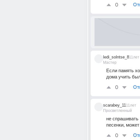
0
От
ledi_solntse_8
11лет
Мастер
Если память хо
дома учить был
0
От
scarabey_11
11лет
Просветленный
не спрашивать 
песенки, может
0
От