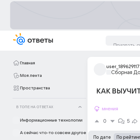
Главная
user_189629117
Сборная Д
Моя лента
Пространства
КАК ВЫУЧИТ
В ТОПЕ НА ОТВЕТАХ
мнения
Информационные технологии
0
5
А сейчас что-то совсем другое
По дате
По рейтин