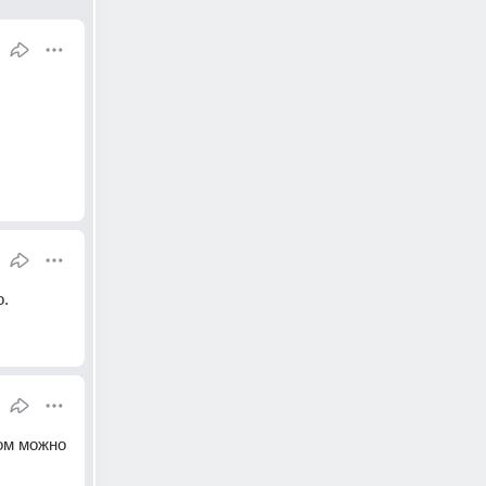
о.
ом можно 