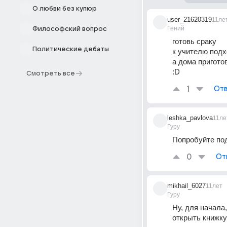
О любви без купюр
user_21620319
11ле
Гений
Философский вопрос
готовь сраку
Политические дебаты
к учителю подх
а дома пригото
:D
Смотреть все
1
Отв
leshka_pavlova
11ле
Гуру
Попробуйте под
0
От
mikhail_6027
11лет
Гуру
Ну, для начала
открыть книжку