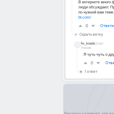
В интернете много ф
люди обсуждают. Пр
по нужной вам теме.
bt.com/
0
Ответи
Скрыть ветку
fix_kraids
11лет
Ученик
Я чуть-чуть о др
0
Отве
1 ответ