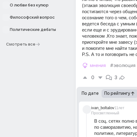
(этакая эволюция своеобра
О любви без купюр
постигаются через общени
осознание того о чем, собс
Философский вопрос
ведется беседа с умным (
если еще и с эрудированн
Политические дебаты
человеком .Кто знает, пож
приоткройте мне завесу (
Смотреть все
и помогите мне найти так
P.S. А то и поговорить не с
мнения
#эволюция
0
3
По дате
По рейтингу
ivan_boltalov
11лет
Просветленный
В соц. сетях полно в
по саморазвитию, на
политике, литератур