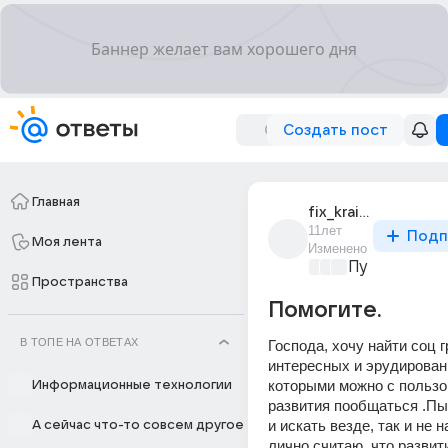
Создать пост
Главная
fix_kraids
11лет
Подп
Моя лента
Изменено
Пути цивили
Пространства
Помогите.
В ТОПЕ НА ОТВЕТАХ
Господа, хочу найти соц г
интересных и эрудирован
которыми можно с пользой
Информационные технологии
развития пообщаться .Пыт
и искать везде, так и не н
А сейчас что-то совсем другое
лично считаю, что развити