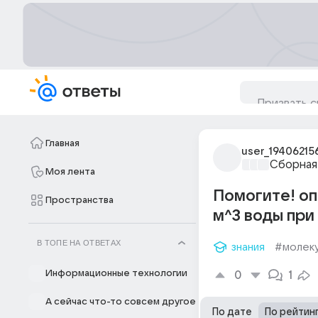
Главная
user_19406215
Сборная
Моя лента
Помогите! оп
Пространства
м^3 воды при
В ТОПЕ НА ОТВЕТАХ
знания
#молек
Информационные технологии
0
1
А сейчас что-то совсем другое
По дате
По рейтин