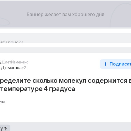
6
11лет
Изменено
Подписа
 Домашка
+2
ределите сколько молекул содержится в
 температуре 4 градуса
ула
гу