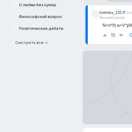
О любви без купюр
kotenka_132
11л
Философский вопрос
Высший разум
N=n*N a=V*p\
Политические дебаты
15
О
Смотреть все