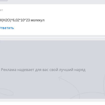
ет
M(H2O)*6,02*10^23 молекул
тветить