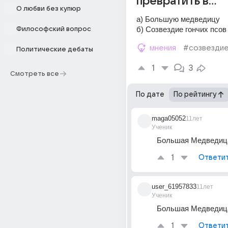
превратить в...
О любви без купюр
а) Большую медведицу 
б) Созвездие гончих псов
Философский вопрос
мнения
#созвезди
Политические дебаты
1
3
Смотреть все
По дате
По рейтингу
maga05052
11лет
Ученик
Большая Медведиц
1
Ответи
user_61957833
11лет
Ученик
Большая Медведиц
1
Ответи