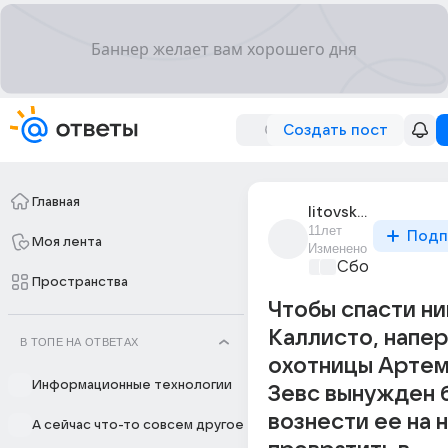
Создать пост
Главная
litovskaia_tatiana
11лет
Подп
Моя лента
Изменено
Сборная Дом
Пространства
Чтобы спасти н
Каллисто, напе
В ТОПЕ НА ОТВЕТАХ
охотницы Артем
Информационные технологии
Зевс вынужден 
вознести ее на 
А сейчас что-то совсем другое