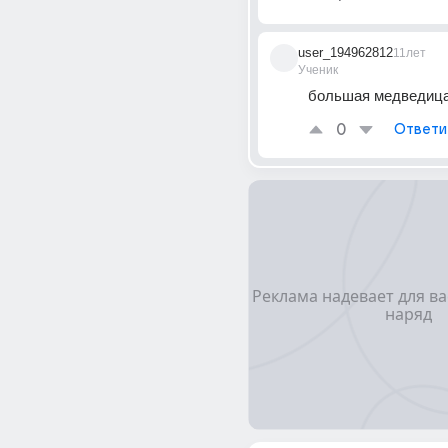
user_194962812
11лет
Ученик
большая медведица
0
Ответи