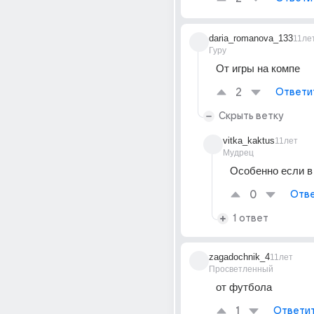
daria_romanova_133
11ле
Гуру
От игры на компе
2
Ответи
Скрыть ветку
vitka_kaktus
11лет
Мудрец
Особенно если в 
0
Отве
1 ответ
zagadochnik_4
11лет
Просветленный
от футбола
1
Ответи