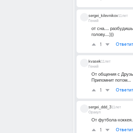
sergei_kilevnikov
11лет
Гений
от сна.... разбудишь
голову....)))
1
Ответи
kvasek
11лет
Гений
От общения с Друзья
Припомнит потом...
1
Ответи
sergei_ddd_3
11лет
Оракул
От футбола-хоккея.
1
Ответи