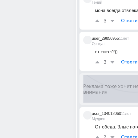
Гений
мона всегда отвлекат
3
Ответи
user_29856955
11лет
Оракул
от сисег?))
3
Ответи
user_104012060
11лет
Мудрец
От обеда. Злые пот
2
Ответи