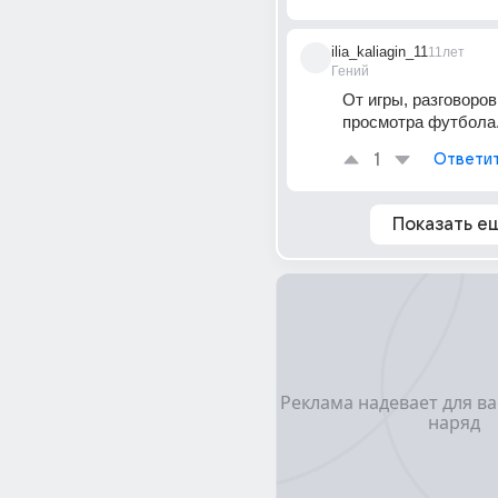
ilia_kaliagin_11
11лет
Гений
От игры, разговоров 
просмотра футбола.
1
Ответи
Показать е