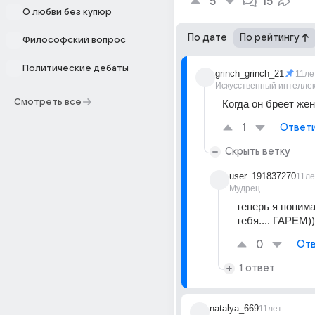
5
15
О любви без купюр
По дате
По рейтингу
Философский вопрос
Политические дебаты
grinch_grinch_21
11ле
Искусственный интелле
Смотреть все
Когда он бреет же
1
Ответ
Скрыть ветку
user_191837270
11ле
Мудрец
теперь я понима
тебя.... ГАРЕМ))
0
Отв
1 ответ
natalya_669
11лет