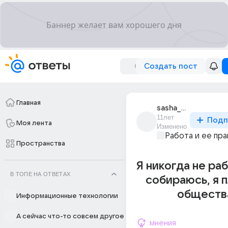
Создать пост
Главная
sasha_3610
11лет
Подп
Моя лента
Изменено
Работа и ее пра
Пространства
Я никогда не раб
В ТОПЕ НА ОТВЕТАХ
собираюсь, я 
обществ
Информационные технологии
А сейчас что-то совсем другое
мнения