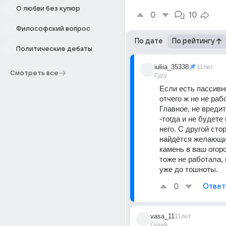
О любви без купюр
0
10
Философский вопрос
По дате
По рейтингу
Политические дебаты
iuliia_35338
11лет
Смотреть все
Гуру
Если есть пассивн
отчего ж не не рабо
Главное, не вредит
-тогда и не будете 
него. С другой стор
найдётся желающий
камень в ваш огоро
тоже не работала, 
уже до тошноты.
0
Ответ
vasa_11
11лет
Гений