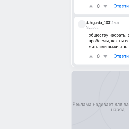
0
Ответи
dzhigurda_103
11лет
Мудрец
обществу насрать. э
проблемы, как ты с
жить или выживтаь
0
Ответи