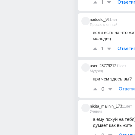
1
Ответи
nadoelo_9
11лет
Просветленный
если есть на что жит
молодец
1
Ответи
user_28779212
11лет
Мудрец
при чем здесь вы?
0
Ответи
nikita_malinin_173
11лет
Ученик
а ему похуй на тебя)
думает как выжить