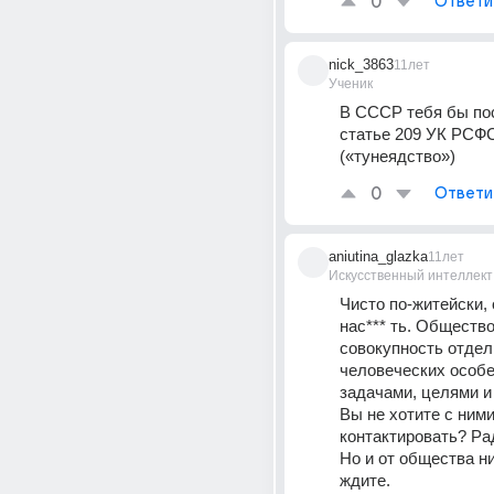
0
Ответи
nick_3863
11лет
Ученик
В СССР тебя бы пос
статье 209 УК РСФС
(«тунеядство»)
0
Ответи
aniutina_glazka
11лет
Искусственный интеллект
Чисто по-житейски, 
нас*** ть. Общество 
совокупность отдел
человеческих особе
задачами, целями и
Вы не хотите с ними
контактировать? Ра
Но и от общества ни
ждите.