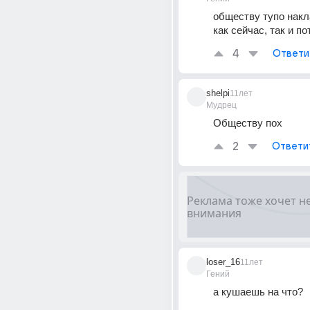
обществу тупо накл
как сейчас, так и по
4
Ответи
shelpi
11лет
Мудрец
Обществу пох
2
Ответи
loser_16
11лет
Гений
а кушаешь на что?