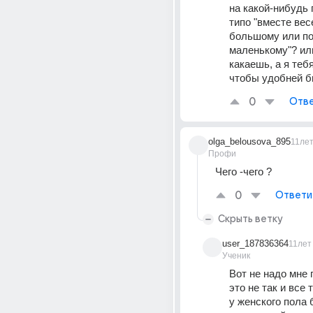
на какой-нибудь 
типо "вместе вес
большому или по
маленькому"? или
какаешь, а я тебя
чтобы удобней б
0
Отве
olga_belousova_895
11ле
Профи
Чего -чего ?
0
Ответи
Скрыть ветку
user_187836364
11лет
Ученик
Вот не надо мне г
это не так и все 
у женского пола 