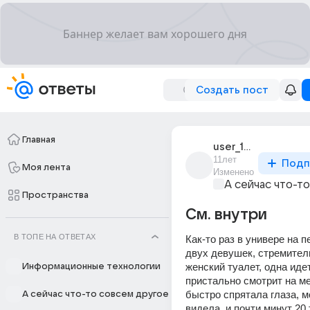
Создать пост
Главная
user_187836364
11лет
Подп
Моя лента
Изменено
А сейчас что-т
Пространства
См. внутри
В ТОПЕ НА ОТВЕТАХ
Как-то раз в универе на п
двух девушек, стремитель
женский туалет, одна идет
Информационные технологии
пристально смотрит на мен
быстро спрятала глаза, мо
А сейчас что-то совсем другое
видела, и почти минут 20 