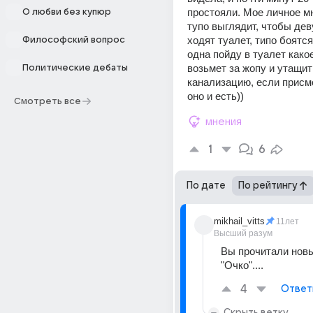
простояли. Мое личное мн
О любви без купюр
тупо выглядит, чтобы дев
ходят туалет, типо боятся 
Философский вопрос
одна пойду в туалет како
возьмет за жопу и утащит 
Политические дебаты
канализацию, если присмо
оно и есть))
Смотреть все
мнения
1
6
По дате
По рейтингу
mikhail_vitts
11лет
Высший разум
Вы прочитали новы
"Очко"....
4
Ответ
Скрыть ветку