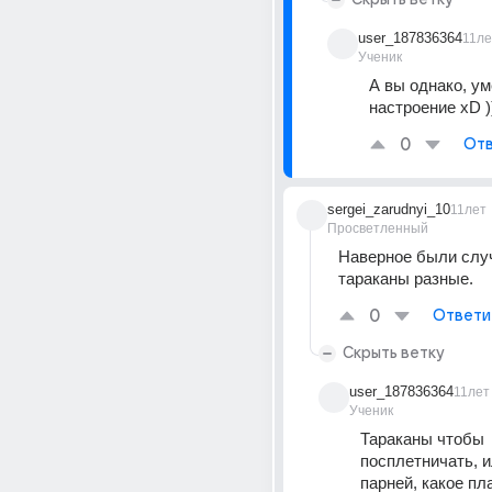
user_187836364
11ле
Ученик
А вы однако, ум
настроение xD )
0
Отв
sergei_zarudnyi_10
11лет
Просветленный
Наверное были случ
тараканы разные.
0
Ответи
Скрыть ветку
user_187836364
11лет
Ученик
Тараканы чтобы 
посплетничать, и
парней, какое пла