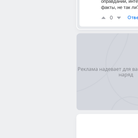
оправданий, инте
факты, не так ли?
0
Отве