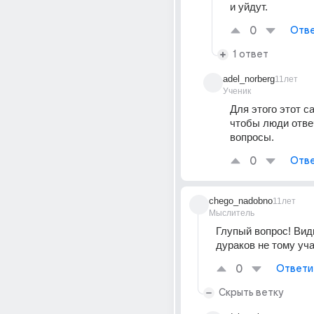
и уйдут.
0
Отве
1 ответ
adel_norberg
11лет
Ученик
Для этого этот са
чтобы люди отвеч
вопросы.
0
Отве
chego_nadobno
11лет
Мыслитель
Глупый вопрос! Вид
дураков не тому уча
0
Ответи
Скрыть ветку