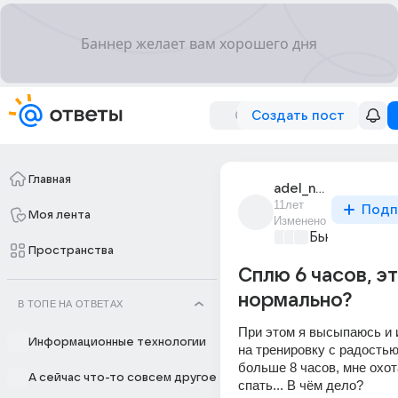
Создать пост
Главная
adel_norberg
11лет
Подп
Моя лента
Изменено
Бьютилэнд
+3
Пространства
Сплю 6 часов, э
нормально?
В ТОПЕ НА ОТВЕТАХ
При этом я высыпаюсь и и
Информационные технологии
на тренировку с радостью
больше 8 часов, мне охот
А сейчас что-то совсем другое
спать... В чём дело?