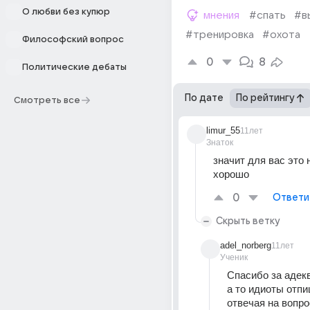
О любви без купюр
мнения
#спать
#в
#тренировка
#охота
Философский вопрос
0
8
Политические дебаты
По дате
По рейтингу
Смотреть все
limur_55
11лет
Знаток
значит для вас это н
хорошо
0
Ответи
Скрыть ветку
adel_norberg
11лет
Ученик
Спасибо за адекв
а то идиоты отпи
отвечая на вопрос