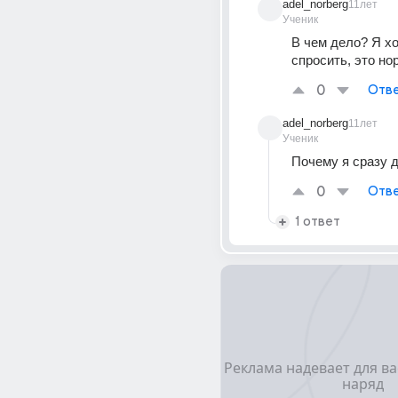
adel_norberg
11лет
Ученик
В чем дело? Я хо
спросить, это н
0
Отве
adel_norberg
11лет
Ученик
Почему я сразу 
0
Отве
1 ответ