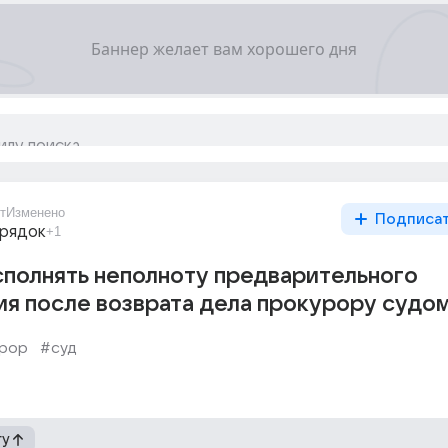
т
Изменено
Подписа
орядок
+1
полнять неполноту предварительного
я после возврата дела прокурору судо
рор
#суд
гу