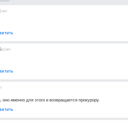
1лет
ветить
5
11лет
ветить
ет
, оно именно для этого и возвращается прокурору.
ветить