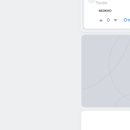
Профи
можно
0
От