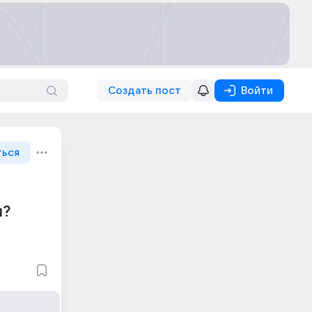
Создать пост
Войти
ться
м?