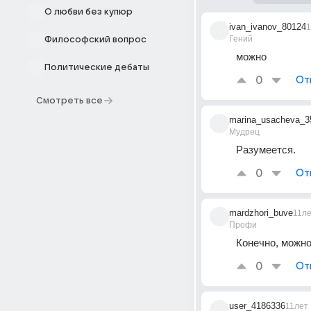
О любви без купюр
ivan_ivanov_80124
1
Гений
Философский вопрос
можно
Политические дебаты
0
От
Смотреть все
marina_usacheva_3
Мудрец
Разумеется.
0
От
mardzhori_buve
11л
Профи
Конечно, можно
0
От
user_4186336
11лет