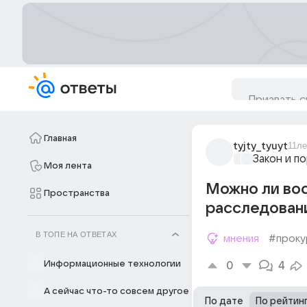
Главная
tyjty_tyuyt
11ле
Закон и п
Моя лента
Можно ли вос
Пространства
расследовани
В ТОПЕ НА ОТВЕТАХ
мнения
#проку
Информационные технологии
0
4
А сейчас что-то совсем другое
По дате
По рейтин