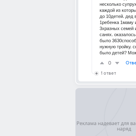
несколько супруж
каждой из которы
до 10детей. дед 
1ребенка 1маму и
3хразных семей и
санях. оказалось 
было 3630способ
нужную тройку. с
было детей? Мо
0
Отве
1 ответ