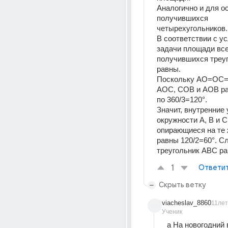
Аналогично и для о
получившихся 
четырехугольников.
В соответствии с ус
задачи площади все
получившихся треуг
равны. 
Поскольку АО=ОС=
АОС, СОВ и АОВ ра
по 360/3=120°.
Значит, внутренние 
окружности А, В и С,
опирающиеся на те 
равны 120/2=60°. Сл
треугольник АВС ра
1
Ответи
Скрыть ветку
viacheslav_8860
11лет
Ученик
а На новогодний 