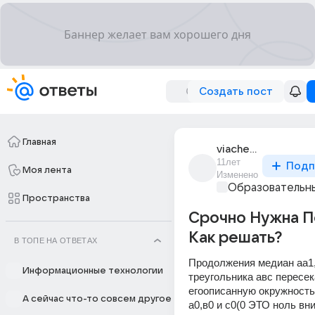
Создать пост
Главная
viacheslav_8860
11лет
Подп
Моя лента
Изменено
Образовательны
Пространства
Cрочно Нужна 
Как решать?
В ТОПЕ НА ОТВЕТАХ
Продолжения медиан аа1, 
Информационные технологии
треугольника авс пересек
егоописанную окружность 
А сейчас что-то совсем другое
а0,в0 и с0(0 ЭТО ноль вни