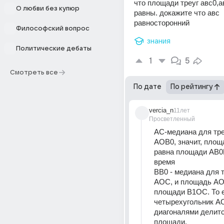
что площади треуг авс0,ав
О любви без купюр
равны. докажите что авс 
равносторонний
Философский вопрос
знания
Политические дебаты
1
5
Смотреть все
По дате
По рейтингу
vercia_n
11лет
Просветленный
АС-медиана для тре
АОВ0, значит, площ
равна площади АВ0В
время
ВВ0 - медиана для т
АОС, и площадь АО
площади В1ОС. То 
четырехугольник А
диагоналями делитс
площади.