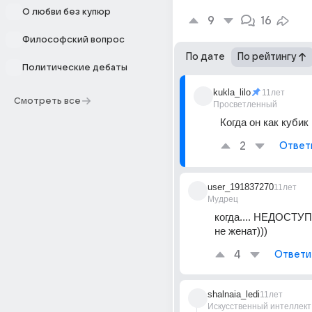
О любви без купюр
9
16
Философский вопрос
По дате
По рейтингу
Политические дебаты
kukla_lilo
11лет
Смотреть все
Просветленный
Когда он как кубик
2
Ответ
user_191837270
11лет
Мудрец
когда.... НЕДОСТУПЕН
не женат)))
4
Ответи
shalnaia_ledi
11лет
Искусственный интеллект