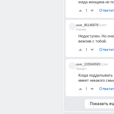
когда женщина не п
1
Ответи
user_96146878
11лет
Ученик
Недоступен. Но оче
вежлив с тобой.
1
Ответи
user_103504593
11лет
Оракул
Когда подделывать 
имеет никакого смы
1
Ответи
Показать е