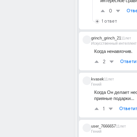
интересное сравн
0
Отве
1 ответ
grinch_grinch_21
11лет
Искусственный интеллект
Когда ненавязчив.
2
Ответи
kvasek
11лет
Гений
Когда Он делает не
прияные подарки...
1
Ответи
user_7666657
11лет
Гений