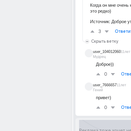
Когда он мне очень 
это редко)
Источник:
Доброе ут
3
Ответи
Скрыть ветку
user_104012060
11лет
Мудрец
Доброе))
0
Отве
user_7666657
11лет
Гений
привет)
0
Отве