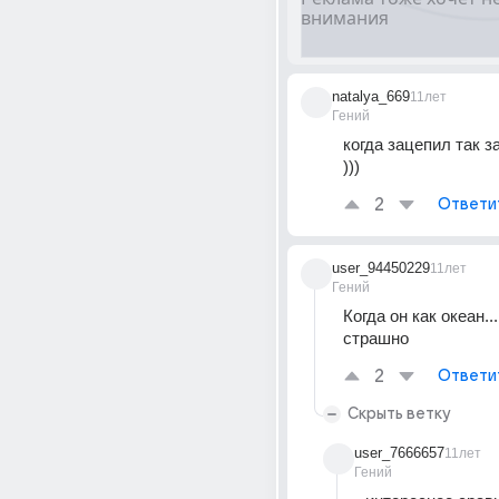
natalya_669
11лет
Гений
когда зацепил так зац
)))
2
Ответи
user_94450229
11лет
Гений
Когда он как океан..
страшно
2
Ответи
Скрыть ветку
user_7666657
11лет
Гений