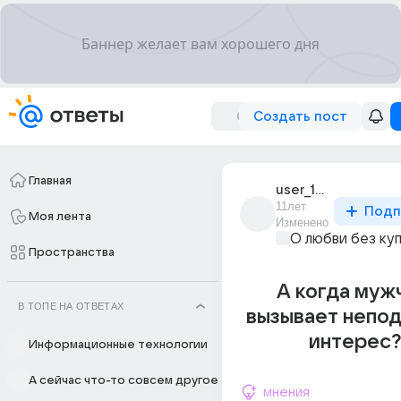
Создать пост
Главная
user_104012060
11лет
Подп
Моя лента
Изменено
О любви без ку
Пространства
А когда мужч
В ТОПЕ НА ОТВЕТАХ
вызывает непо
интерес?
Информационные технологии
А сейчас что-то совсем другое
мнения