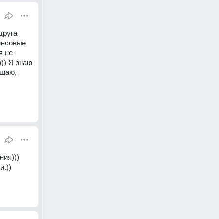
руга 
инсовые 
 не 
)) Я знаю 
щаю, 
ия))) 
и.))