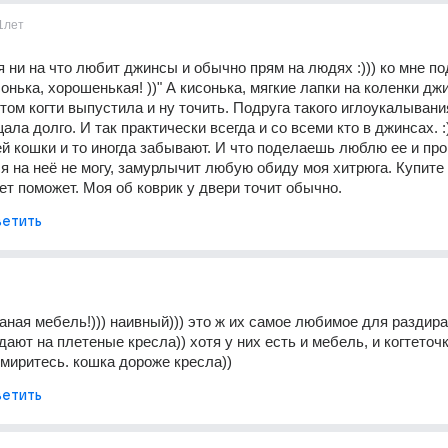
1лет
я ни на что любит джинсы и обычно прям на людях :))) ко мне под
онька, хорошенькая! ))" А кисонька, мягкие лапки на коленки дж
том когти выпустила и ну точить. Подруга такого иглоукалывания
ла долго. И так практически всегда и со всеми кто в джинсах. :)
й кошки и то иногда забывают. И что поделаешь люблю ее и про
я на неё не могу, замурлычит любую обиду моя хитрюга. Купите 
жет поможет. Моя об коврик у двери точит обычно.
етить
аная мебель!))) наивный))) это ж их самое любимое для раздиран
ают на плетеные кресла)) хотя у них есть и мебель, и когтеточк
смиритесь. кошка дороже кресла))
етить