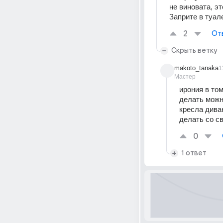
не виновата, э
Заприте в туале
2
От
Скрыть ветку
makoto_tanaka
1
Мастер
ирония в том
делать можно
кресла диван
делать со св
0
1 ответ