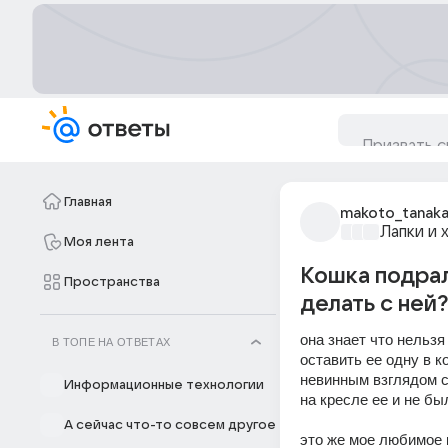
Главная
makoto_tanak
Лапки и 
Моя лента
Кошка подрал
Пространства
делать с ней?
она знает что нельзя
В ТОПЕ НА ОТВЕТАХ
оставить ее одну в к
невинным взглядом с
Информационные технологии
на кресле ее и не бы
А сейчас что-то совсем другое
это же мое любимое к