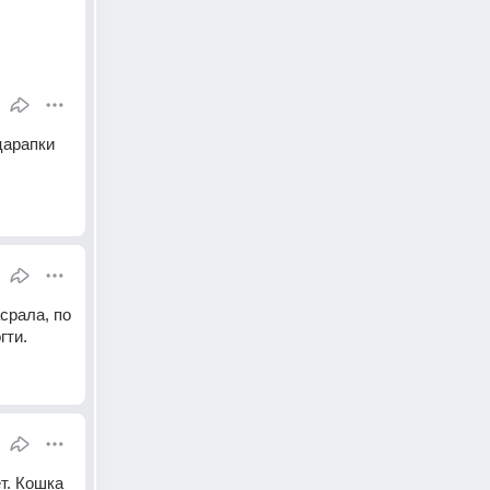
царапки 
срала, по 
гти.
. Кошка 