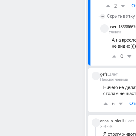
2
О
Скрыть ветку
user_18668667
Ученик
А на кресло
не видно )))
0
gefs
11лет
Просветленный
Ничего не дела
столам не шаст
6
От
anna_s_slouli
11лет
Ученик
Я стригу живот