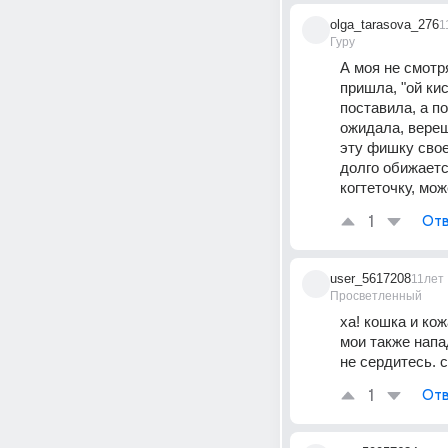
olga_tarasova_276
1
Гуру
А моя не смотр
пришла, "ой кис
поставила, а по
ожидала, вереща
эту фишку свое
долго обижаетс
когтеточку, мо
1
Отв
user_5617208
11лет
Просветленный
ха! кошка и кож
мои также напад
не сердитесь. 
1
Отв