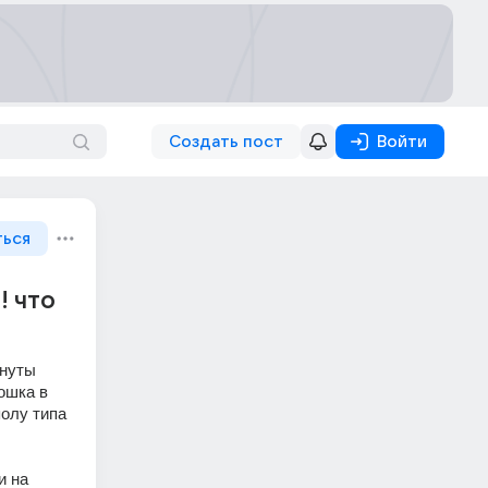
Создать пост
Войти
ться
! что
нуты 
ошка в 
олу типа 
 на 