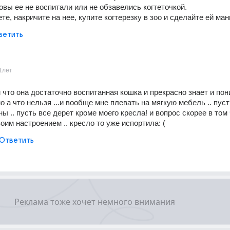
товы ее не воспитали или не обзавелись когтеточкой.
те, накричите на нее, купите когтерезку в зоо и сделайте ей ман
ветить
1лет
 что она достаточно воспитанная кошка и прекрасно знает и пони
 а что нельзя ...и вообще мне плевать на мягкую мебель .. пуст
ы .. пусть все дерет кроме моего кресла! и вопрос скорее в том 
оим настроением .. кресло то уже испортила: (
Ответить