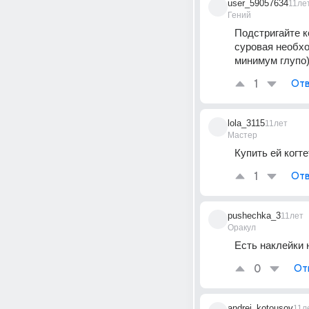
user_59057634
11ле
Гений
Подстригайте ко
суровая необход
минимум глупо
1
Отв
lola_3115
11лет
Мастер
Купить ей когте
1
Отв
pushechka_3
11лет
Оракул
Есть наклейки
0
От
andrei_kotousov
11л