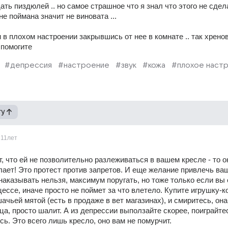
ать пиздюлей .. но самое страшное что я знал что этого не сдела
не поймана значит не виновата ...
 в плохом настроении закрывшись от нее в комнате .. так хренов
 помогите
#депрессия
#настроение
#звук
#кожа
#плохое наст
гу
11лет
т, что ей не позволительно разлеживаться в вашем кресле - то он
лает! Это протест против запретов. И еще желание привлечь ваш
наказывать нельзя, максимум поругать, но тоже только если вы е
ессе, иначе просто не поймет за что влетело. Купите игрушку-ког
ачьей мятой (есть в продаже в вет магазинах), и смиритесь, она 
а, просто шалит. А из депрессии выползайте скорее, поиграйтесь
сь. Это всего лишь кресло, оно вам не помурчит.