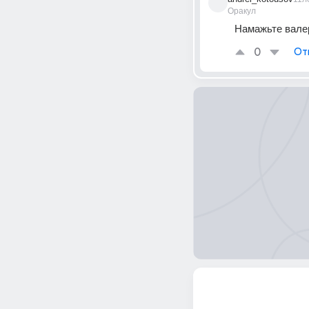
Оракул
Намажьте валер
0
От