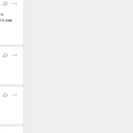
о 
о как 