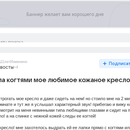
a
11лет
Изменено
Подписа
хвосты
+4
а когтями мое любимое кожаное кресло
 трогать мое кресло и даже сидеть на нем! но стоило мне на 2 ми
омнате и тут же я услышал характерный звук! прибегаю и вижу к
мотрит на меня невинными типа любящими глазами и сидит на п
ло! а на спинке с нежной кожей следы ее когтей! 
ресло! мне захотелось выдрать ей ее лапки прямо с когтями или