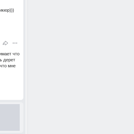
икюр)))
мает что 
ь дерет 
что мне 