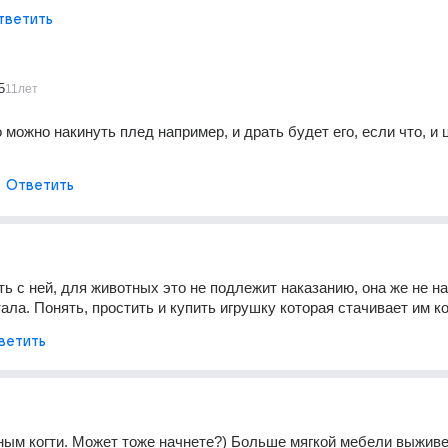
тветить
5
11лет
 можно накинуть плед например, и драть будет его, если что, и 
Ответить
ть с ней, для животных это не подлежит наказанию, она же не на
ала. Понять, простить и купить игрушку которая стачивает им ко
ветить
ным когти. Может тоже начнете?) Больше мягкой мебели выживет