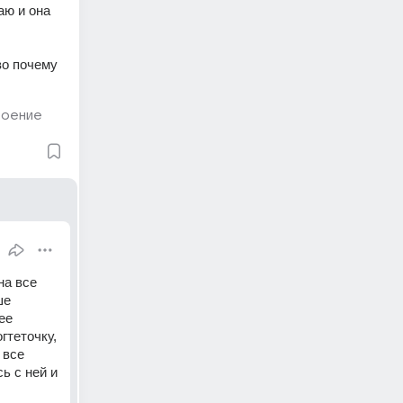
ю и она 
о почему 
роение
а все 
е 
е 
теточку, 
все 
 с ней и 