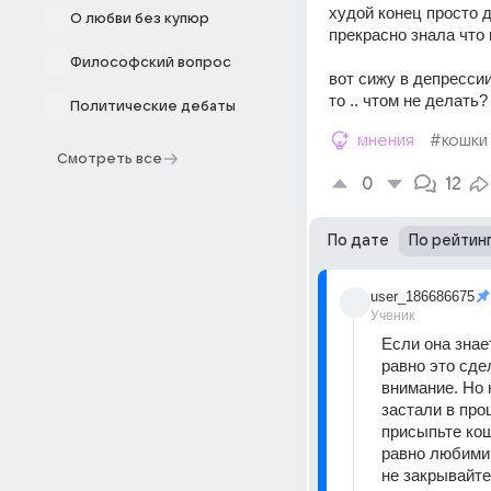
худой конец просто д
О любви без купюр
прекрасно знала что 
Философский вопрос
вот сижу в депрессии
то .. чтом не делать?
Политические дебаты
мнения
#кошки
Смотреть все
0
12
По дате
По рейтин
user_186686675
Ученик
Если она знае
равно это сде
внимание. Но 
застали в проц
присыпьте кош
равно любимиц
не закрывайте