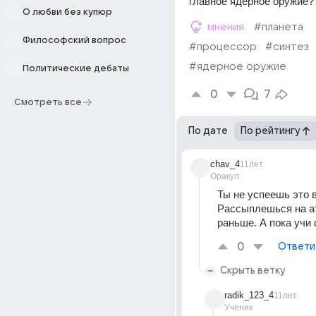
главное ядерное оружие?
О любви без купюр
мнения
#планета
Философский вопрос
#процессор
#синтез
#ядерное оружие
Политические дебаты
0
7
Смотреть все
По дате
По рейтингу
chav_4
11лет
Оракул
Ты не успеешь это в
Рассыплешься на ат
раньше. А пока учи 
0
Ответи
Скрыть ветку
radik_123_4
11лет
Ученик