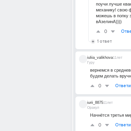
поучи лучше ква
механику! свою ф
можешь в попку з
вАзелинА))))
0
Отве
1 ответ
iuliia_valikhova
11лет
Гуру
вернемся в средневе
будем делать вруч
0
Ответи
iurii_8875
11лет
Оракул
Начнётся третья ми
0
Ответи