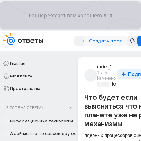
Создать пост
Главная
radik_123_4
11лет
Подп
Моя лента
Изменено
Политически
Пространства
Что будет если
выясниться что 
В ТОПЕ НА ОТВЕТАХ
планете уже не
Информационные технологии
механизмы
А сейчас что-то совсем другое
ядерных процессоров синт