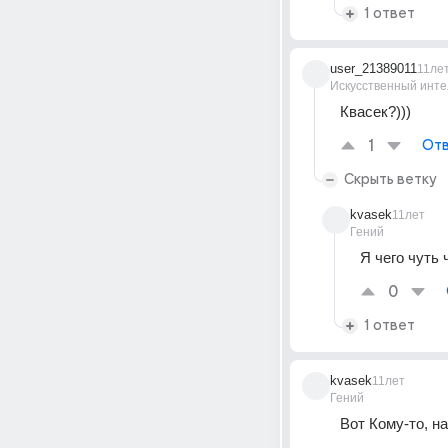
1 ответ
user_21389011
11ле
Искусственный инте
Квасек?)))
1
Отв
Скрыть ветку
kvasek
11лет
Гений
Я чего чуть 
0
1 ответ
kvasek
11лет
Гений
Вот Кому-то, н