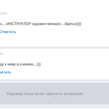
11лет
н.... ИНСТРУКТОР художественного ...бритья))))
Ответить
лет
у к нему в ученики....)))
ветить