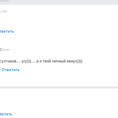
11лет
тветить
0
11лет
ултанов.... угу))).... а я твой личный евнух))))
Ответить
ветить