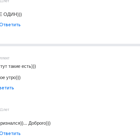
11лет
НЕ ОДИН)))
Ответить
ллект
тут такие есть)))
ое утро)))
ветить
11лет
признался))... Доброго)))
Ответить