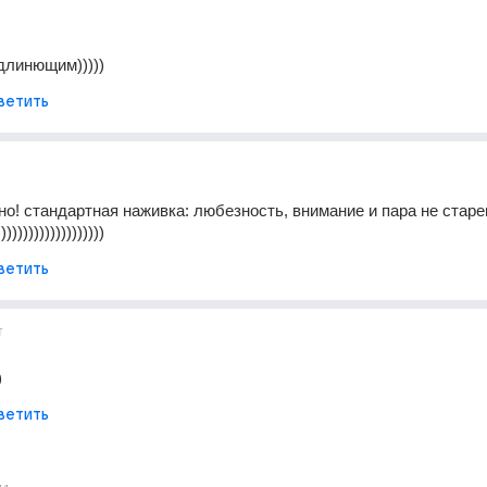
длинющим)))))
ветить
чно! стандартная наживка: любезность, внимание и пара не стар
))))))))))))))))
ветить
т
)
ветить