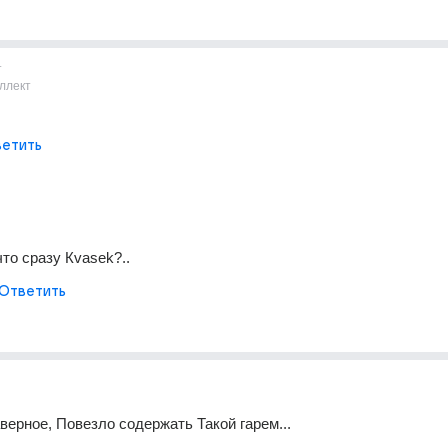
т
ллект
етить
что сразу Кvasek?..
Ответить
аверное, Повезло содержать Такой гарем...