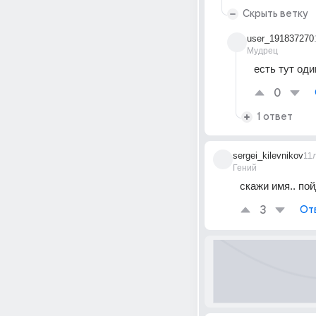
Скрыть ветку
user_191837270
Мудрец
есть тут оди
0
1 ответ
sergei_kilevnikov
11
Гений
скажи имя.. пойд
3
От