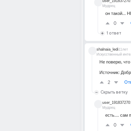
user_191837270
Мудрец
он такой... 
0
1 ответ
shalnaia_ledi
11лет
Искусственный инте
Не поверю, что 
Источник:
Добр
2
От
Скрыть ветку
user_191837270
Мудрец
есть.... сам 
0