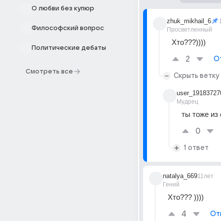
О любви без купюр
zhuk_mikhail_6
Философский вопрос
Просветленный
Хто???))))
Политические дебаты
2
О
Смотреть все
Скрыть ветку
user_19183727
Мудрец
ты тоже из с
0
1 ответ
natalya_669
11лет
Гений
Хто??? ))))
4
От