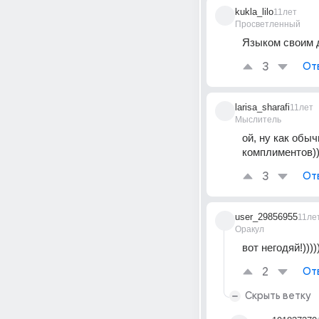
kukla_lilo
11лет
Просветленный
Языком своим 
3
От
larisa_sharafi
11лет
Мыслитель
ой, ну как обы
комплиментов)))))
3
От
user_29856955
11ле
Оракул
вот негодяй!))))
2
От
Скрыть ветку