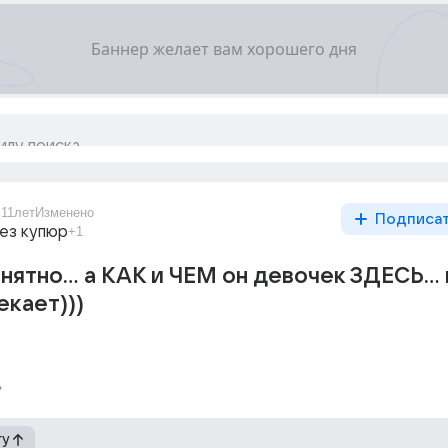
0
11лет
Изменено
Подписа
ез купюр
+1
нятно... а КАК и ЧЕМ он девочек ЗДЕСЬ... 
екает)))
гу