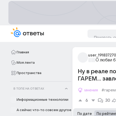
Главная
user_19183727
О любви б
Моя лента
Ну в реале по
Пространства
ГАРЕМ... завл
В ТОПЕ НА ОТВЕТАХ
мнения
#гарем
Информационные технологии
6
30
А сейчас что-то совсем другое
По дате
По рейтин