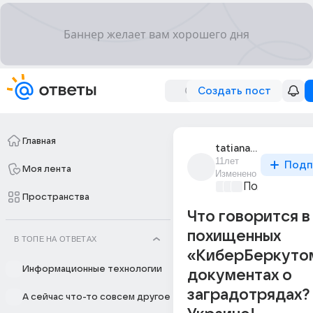
Создать пост
Главная
tatiana_vedenina_9
11лет
Подп
Моя лента
Изменено
Политически
Пространства
Что говорится в
похищенных
В ТОПЕ НА ОТВЕТАХ
«КиберБеркуто
Информационные технологии
документах о
заградотрядах? 
А сейчас что-то совсем другое