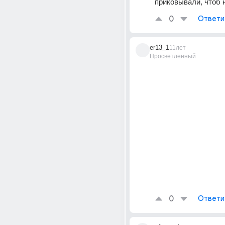
приковывали, чтоб 
0
Ответи
er13_1
11лет
Просветленный
0
Ответи