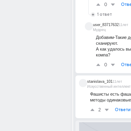
0
Отве
1 ответ
user_83717632
11лет
Мудрец
Добавим-Такие д
сканируют.
А как удалось вы
компа?
0
Отве
stanislava_101
11лет
Искусственный интеллект
Фашисты есть фаши
методы одинаковые
2
Ответи