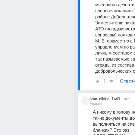
массового дезерти
военнослужащих с 
районе Дебальцево
Заместителю начал
АТО (по администр
вопросам) полковн
М. В. совместно с 
управлением по раб
личным составом 
так называемые за
отряды из состава 
добровольческих о
1
Ответ
ivan_nikitin_1443
11лет
Ученик
А никому в голову н
такие документы до
выполняться на спе
бланках? Это раз. 