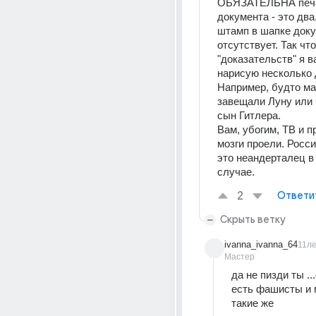
ОБЯЗАТЕЛЬНА печат
документа - это два.
штамп в шапке доку
отсутствует. Так что
"доказательств" я в
нарисую несколько д
Например, будто ма
завещали Луну или ч
сын Гитлера. 
Вам, убогим, ТВ и п
мозги проели. Россия
это неандерталец в
случае.
2
Ответи
Скрыть ветку
ivanna_ivanna_64
11л
Мастер
да не пизди ты ..
есть фашисты и м
такие же