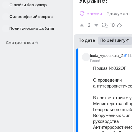
Украине!
О любви без купюр
мнения
#документ
Философский вопрос
2
10
Политические дебаты
По дате
По рейтингу
Смотреть все
liuda_vysotskaia_2
11
Гений
Приказ №032ОГ
О проведении 
антитеррористичес
В соответствии с у
Министерства обор
Генерального штаб
Вооружённых Сил 
руководства 
Антитеррористичес