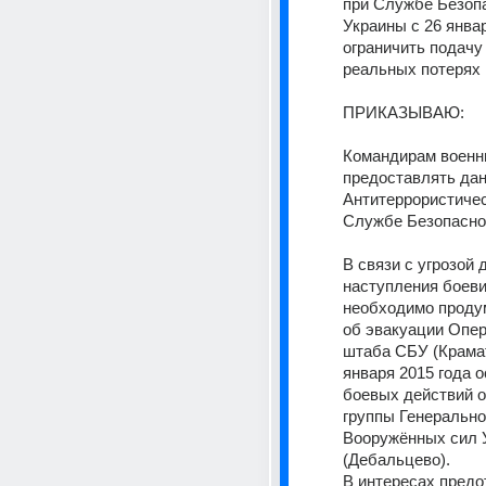
при Службе Безопа
Украины с 26 январ
ограничить подачу 
реальных потерях 
ПРИКАЗЫВАЮ:
Командирам военны
предоставлять дан
Антитеррористичес
Службе Безопасно
В связи с угрозой 
наступления боеви
необходимо продум
об эвакуации Опер
штаба СБУ (Крамато
января 2015 года о
боевых действий о
группы Генерально
Вооружённых сил 
(Дебальцево).
В интересах предо