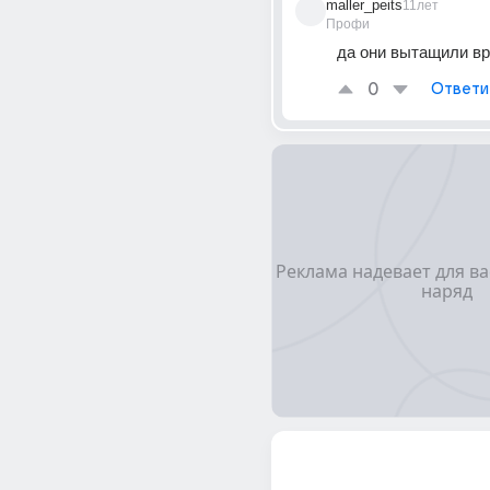
maller_peits
11лет
Профи
да они вытащили в
0
Ответи