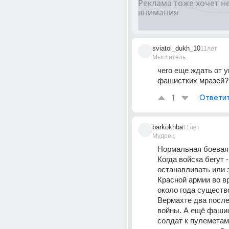
sviatoi_dukh_10
11лет
Мыслитель
чего еще ждать от у
фашистких мразей?
1
Ответи
barkokhba
11лет
Мудрец
Нормальная боевая 
Когда войска бегут -
останавливать или з
Красной армии во в
около года существо
Вермахте два после
войны. А ещё фашис
солдат к пулеметам 