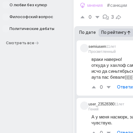
О любви без купюр
мнения
#санкции
0
3
Философский вопрос
Политические дебаты
По дате
По рейтингу
Смотреть все
semiusem
11лет
Просветленный
враки наверно!
откуда у хахлоф са
исчо да синьтябрьск
аута пас бевале))))))
0
Ответи
user_23528380
11лет
Гений
А у меня насморк, з
чувствую.
Ответи