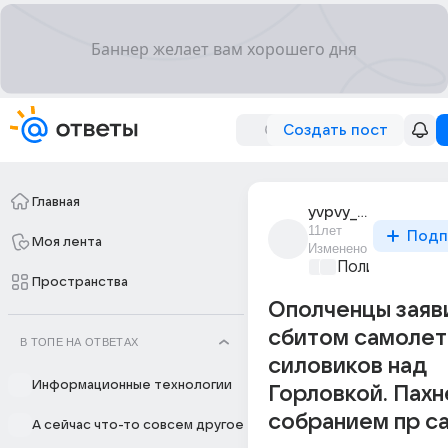
Создать пост
Главная
yvpvy_pkvpkvy
11лет
Подп
Моя лента
Изменено
Политические
Пространства
Ополченцы заяв
сбитом самоле
В ТОПЕ НА ОТВЕТАХ
силовиков над
Информационные технологии
Горловкой. Пахн
собранием пр с
А сейчас что-то совсем другое