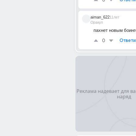
0
aiman_622
11лет
Оракул
пахнет новым боин
0
Ответи