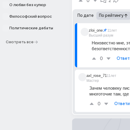
0
2
О любви без купюр
По дате
По рейтингу
Философский вопрос
Политические дебаты
zloi_one
11лет
Высший разум
Смотреть все
Неизвестно мне, эт
безответственнос
0
Ответ
axl_rose_71
11лет
Мастер
Зачем человеку писа
многоточие там, где
0
Ответи