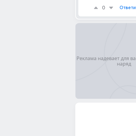
0
Ответи