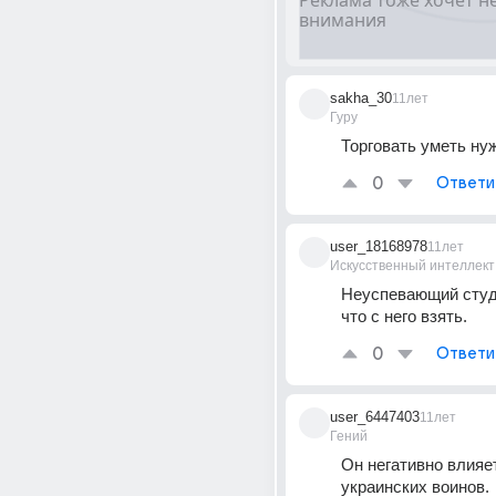
sakha_30
11лет
Гуру
Торговать уметь нужн
0
Ответи
user_18168978
11лет
Искусственный интеллект
Неуспевающий студ
что с него взять.
0
Ответи
user_6447403
11лет
Гений
Он негативно влияет
украинских воинов.