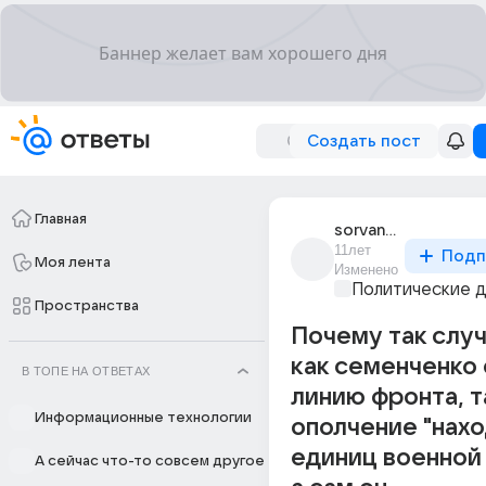
Создать пост
Главная
sorvanets_31
11лет
Подп
Моя лента
Изменено
Политические 
Пространства
Почему так случ
как семенченко 
В ТОПЕ НА ОТВЕТАХ
линию фронта, т
Информационные технологии
ополчение "нах
единиц военной 
А сейчас что-то совсем другое