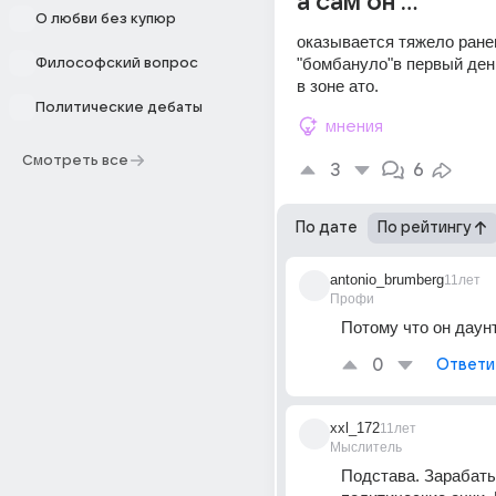
а сам он ...
О любви без купюр
оказывается тяжело ранен
"бомбануло"в первый ден
Философский вопрос
в зоне ато.
Политические дебаты
мнения
Смотреть все
3
6
По дате
По рейтингу
antonio_brumberg
11лет
Профи
Потому что он даун
0
Ответи
xxl_172
11лет
Мыслитель
Подстава. Зарабаты