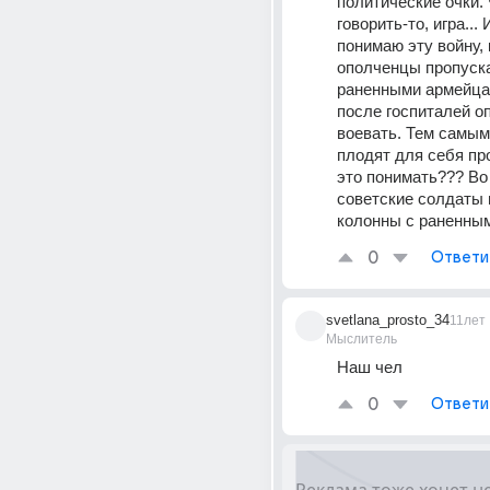
политические очки. Ч
говорить-то, игра... 
понимаю эту войну, к
ополченцы пропуска
раненными армейцам
после госпиталей оп
воевать. Тем самым
плодят для себя про
это понимать??? Во
советские солдаты 
колонны с раненны
0
Ответи
svetlana_prosto_34
11лет
Мыслитель
Наш чел
0
Ответи