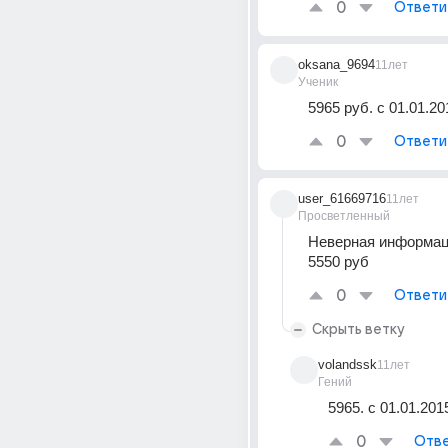
0
Ответи
oksana_9694
11лет
Ученик
5965 руб. с 01.01.201
0
Ответи
user_61669716
11лет
Просветленный
Неверная информаци
5550 руб
0
Ответи
Скрыть ветку
volandssk
11лет
Гений
5965. с 01.01.2015
0
Отве