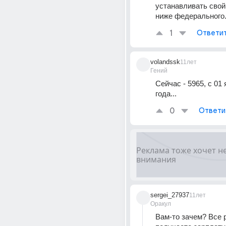
устанавливать свой
ниже федерального
1
Ответи
volandssk
11лет
Гений
Сейчас - 5965, с 01 
года...
0
Ответи
sergei_27937
11лет
Оракул
Вам-то зачем? Все р