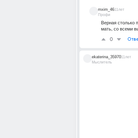
mxim_46
11лет
Профи
Верная столько п
мать, со всеми в
0
Отве
ekaterina_35970
11лет
Мыслитель