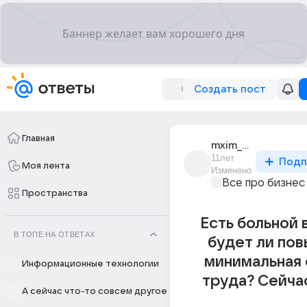
Создать пост
Главная
mxim_46
11лет
Подп
Моя лента
Изменено
Все про бизнес
Пространства
Есть больной 
В ТОПЕ НА ОТВЕТАХ
будет ли по
минимальная 
Информационные технологии
труда? Сейча
А сейчас что-то совсем другое