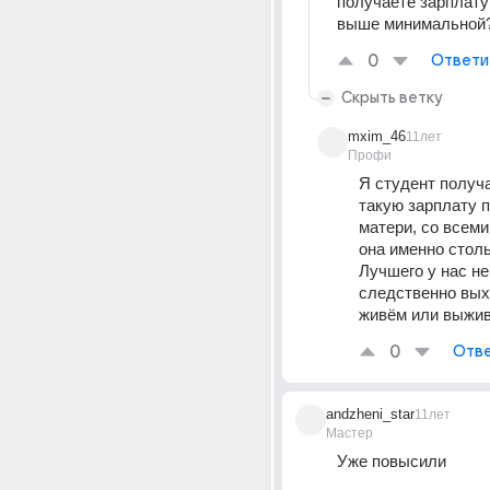
получаете зарплату 
выше минимальной
0
Ответи
Скрыть ветку
mxim_46
11лет
Профи
Я студент получа
такую зарплату п
матери, со всеми
она именно столь
Лучшего у нас не 
следственно выхо
живём или выжи
0
Отве
andzheni_star
11лет
Мастер
Уже повысили