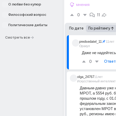
О любви без купюр
мнения
0
11
Философский вопрос
Политические дебаты
По дате
По рейтингу
Смотреть все
predsedatel_11
11лет
Оракул
Даже не надейтесь
0
Ответ
olga_24767
11лет
Искусственный интеллект
Давным-давно уже не
МРОТ, а 5554 руб. б
прошлом году, с 01.01
федеральным закон
установлен МРОТ в 
руб., регионы имею 