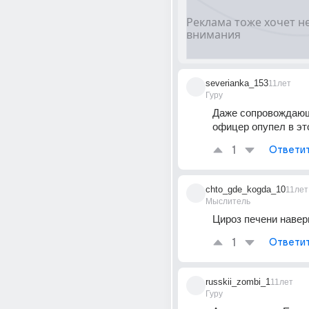
severianka_153
11лет
Гуру
Даже сопровождающ
офицер опупел в эт
1
Ответи
chto_gde_kogda_10
11лет
Мыслитель
Цироз печени навер
1
Ответи
russkii_zombi_1
11лет
Гуру