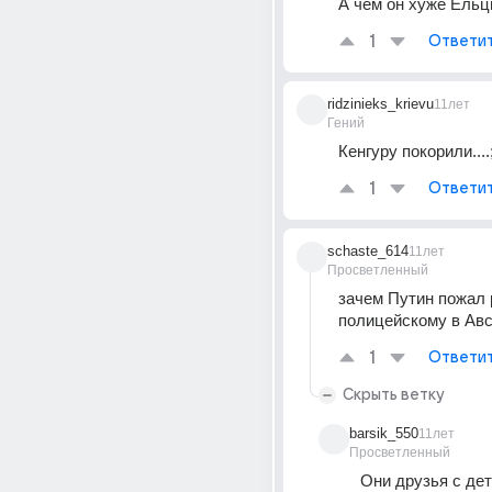
А чем он хуже Ельц
1
Ответи
ridzinieks_krievu
11лет
Гений
Кенгуру покорили....;
1
Ответи
schaste_614
11лет
Просветленный
зачем Путин пожал р
полицейскому в Авс
1
Ответи
Скрыть ветку
barsik_550
11лет
Просветленный
Они друзья с детс