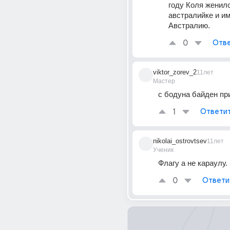
году Коля женилс
австралийке и им
Австралию.
0
Отве
viktor_zorev_2
11лет
Мастер
с бодуна байден пр
1
Ответи
nikolai_ostrovtsev
11лет
Ученик
Флагу а не караулу.
0
Ответи