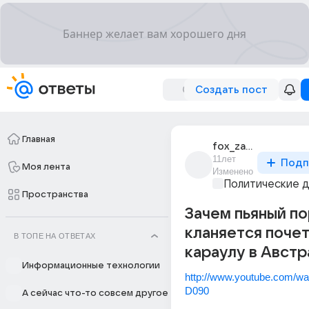
Создать пост
Главная
fox_zabanennyi
11лет
Подп
Моя лента
Изменено
Политические 
Пространства
Зачем пьяный п
кланяется поче
В ТОПЕ НА ОТВЕТАХ
караулу в Австр
Информационные технологии
http://www.youtube.com/w
D090
А сейчас что-то совсем другое