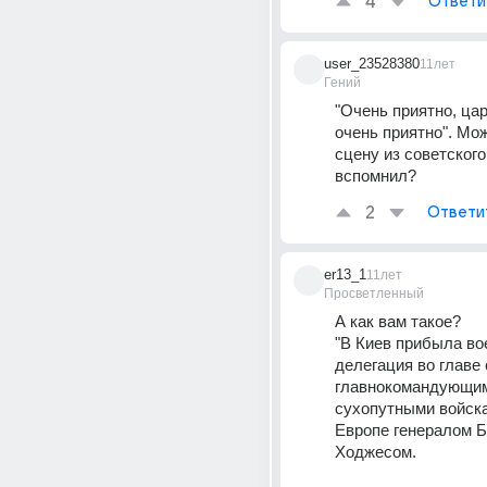
4
Ответи
user_23528380
11лет
Гений
"Очень приятно, царь
очень приятно". Мож
сцену из советского
вспомнил?
2
Ответи
er13_1
11лет
Просветленный
А как вам такое?
"В Киев прибыла во
делегация во главе с
главнокомандующим
сухопутными войск
Европе генералом Б
Ходжесом.