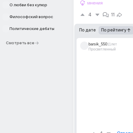
мнения
О любви без купюр
4
11
Философский вопрос
Политические дебаты
По дате
По рейтингу
Смотреть все
barsik_550
11лет
Просветленный