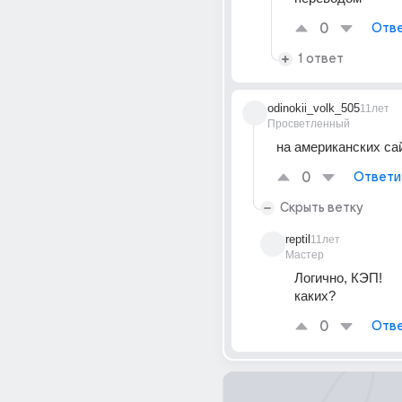
0
Отве
1 ответ
odinokii_volk_505
11лет
Просветленный
на американских са
0
Ответи
Скрыть ветку
reptil
11лет
Мастер
Логично, КЭП! 
каких?
0
Отве