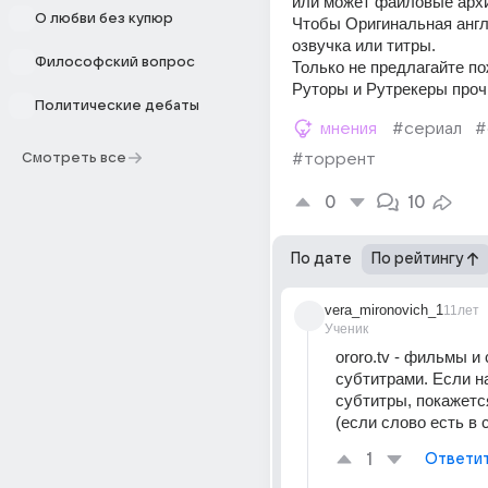
или может файловые арх
О любви без купюр
Чтобы Оригинальная англ
озвучка или титры.
Философский вопрос
Только не предлагайте по
Руторы и Рутрекеры проч
Политические дебаты
мнения
#сериал
#
Смотреть все
#торрент
0
10
По дате
По рейтингу
vera_mironovich_1
11лет
Ученик
ororo.tv - фильмы и 
субтитрами. Если на
субтитры, покажетс
(если слово есть в 
1
Ответи