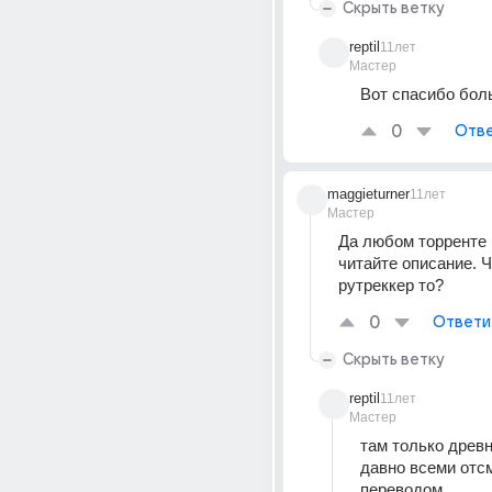
Скрыть ветку
reptil
11лет
Мастер
Вот спасибо бол
0
Отве
maggieturner
11лет
Мастер
Да любом торренте 
читайте описание. Ч
рутреккер то?
0
Ответи
Скрыть ветку
reptil
11лет
Мастер
там только древ
давно всеми отсм
переводом