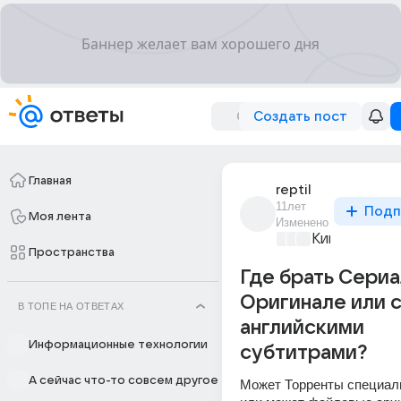
Создать пост
Главная
reptil
11лет
Подп
Моя лента
Изменено
Киномания
+2
Пространства
Где брать Сериа
Оригинале или 
В ТОПЕ НА ОТВЕТАХ
английскими
Информационные технологии
субтитрами?
А сейчас что-то совсем другое
Может Торренты специали