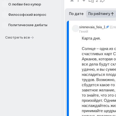
1
2
О любви без купюр
По дате
По рейтингу
Философский вопрос
Политические дебаты
sirenevaia_feia_1
11л
Гений
Смотреть все
Карта дня.
Солнце – одна из 
счастливых карт С
Арканов, которая о
все дела будут ск
удачно, и вы сумее
насладиться плода
трудов. Возможно, 
сбудется какое-то 
заветное желание, 
то знайте, что это 
произойдет. Одним
наслаждайтесь жиз
принимайте щедрые
солнце, подарки су