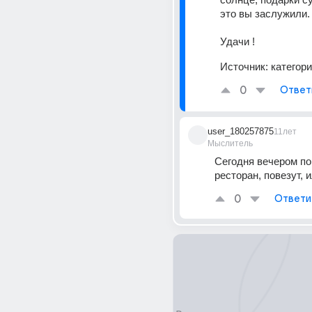
это вы заслужили.
Удачи !
Источник:
категори
0
Ответ
user_180257875
11лет
Мыслитель
Сегодня вечером по
ресторан, повезут, и
0
Ответи