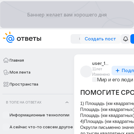
Создать пост
Главная
user_194229602
11лет
Подп
Моя лента
Изменено
Мир и его люди
Пространства
ПОМОГИТЕ СРО
В ТОПЕ НА ОТВЕТАХ
1) Площадь (км квадратных
Площадь (км квадратных) 
Площадь (км квадратных) 
Информационные технологии
4)Площадь (км квадратных
Округли письменно значе
А сейчас что-то совсем другое
до тысяч квадратных кил