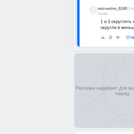
neizvestno_8248
11л
Гений
1 и 3 округлять н
округли в мень
0
Отв