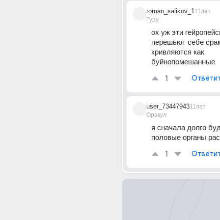
roman_salikov_1
11лет
Гуру
ох уж эти гейропейс
перешьют себе срам
кривляются как 
буйнопомешанные
1
Ответи
user_73447943
11лет
Оракул
я сначала долго буду
половые органы рас
1
Ответи