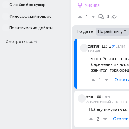
О любви без купюр
мнения
1
4
Философский вопрос
Политические дебаты
По дате
По рейтингу
Смотреть все
zakhar_113_2
11лет
Оракул
я от лёльки с сент
беременный - нифиг
женится, тока обещ
1
Ответ
beta_100
11лет
Искусственный интеллект
Побегу покупать ко
2
Ответи