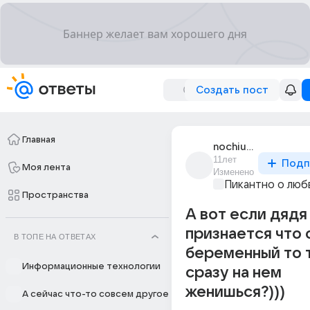
Создать пост
Главная
nochiu_ia_leshii
11лет
Подп
Моя лента
Изменено
Пикантно о люб
Пространства
А вот если дядя
признается что 
В ТОПЕ НА ОТВЕТАХ
беременный то 
Информационные технологии
сразу на нем
женишься?)))
А сейчас что-то совсем другое