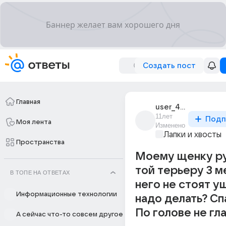
Создать пост
Главная
user_43540079
11лет
Подп
Моя лента
Изменено
Лапки и хвосты
Пространства
Моему щенку р
той терьеру 3 м
В ТОПЕ НА ОТВЕТАХ
него не стоят у
Информационные технологии
надо делать? Сп
По голове не гл
А сейчас что-то совсем другое