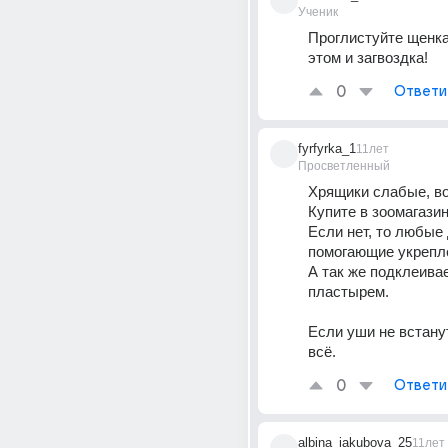
Ученик
Проглистуйте щенка,
этом и загвоздка!
0
Ответи
fyrfyrka_1
11лет
Просветленный
Хрящики слабые, вот
Купите в зоомагазин
Если нет, то любые 
помогающие укрепле
А так же подклеива
пластырем. 
Если уши не встанут 
всё.
0
Ответи
albina_iakubova_25
11лет