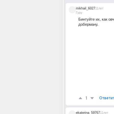
mikhail_6027
11лет
Гуру
Бинтуйте их, как овч
доберману.
1
Ответи
ekaterina_59767
11лет