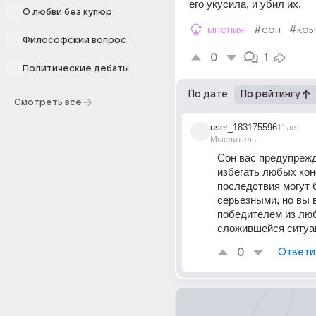
его укусила, и убил их.
О любви без купюр
мнения
#сон
#кры
Философский вопрос
0
1
Политические дебаты
По дате
По рейтингу
Смотреть все
user_183175596
11лет
Мыслитель
Сон вас предупрежд
избегать любых конф
последствия могут 
серьезными, но вы 
победителем из люб
сложившейся ситуа
0
Ответи