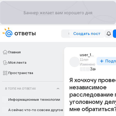
Создать пост
Главная
user_194986651
11лет
Подп
Моя лента
Изменено
Закон и поря
Пространства
Я хочхочу прове
независимое
В ТОПЕ НА ОТВЕТАХ
расследование 
Информационные технологии
уголовному делу
мне обратиться
А сейчас что-то совсем другое