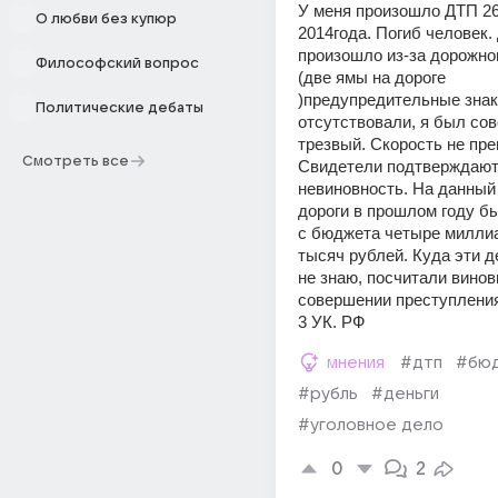
У меня произошло ДТП 26
О любви без купюр
2014года. Погиб человек.
произошло из-за дорожног
Философский вопрос
(две ямы на дороге 
)предупредительные знак
Политические дебаты
отсутствовали, я был сов
трезвый. Скорость не пре
Смотреть все
Свидетели подтверждают
невиновность. На данный 
дороги в прошлом году б
с бюджета четыре миллиа
тысяч рублей. Куда эти де
не знаю, посчитали винов
совершении преступления П
3 УК. РФ
мнения
#дтп
#бю
#рубль
#деньги
#уголовное дело
0
2