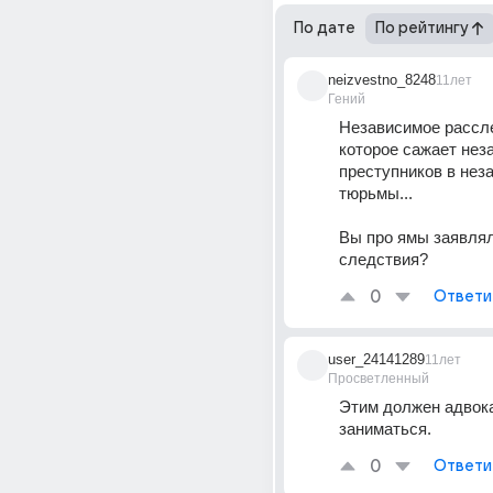
По дате
По рейтингу
neizvestno_8248
11лет
Гений
Независимое рассле
которое сажает нез
преступников в нез
тюрьмы... 
Вы про ямы заявлял
следствия?
0
Ответи
user_24141289
11лет
Просветленный
Этим должен адвока
заниматься.
0
Ответи