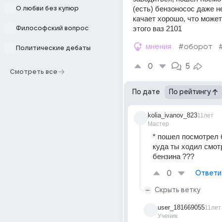
(есть) бензоносос даже не
О любви без купюр
качает хорошо, что может
этого ваз 2101
Философский вопрос
мнения
#оборот
Политические дебаты
0
5
Смотреть все
По дате
По рейтингу
kolia_ivanov_823
11лет
Мастер
* пошел посмотрел бе
куда ты ходил смот
бензина ???
0
Ответи
Скрыть ветку
user_181669055
11лет
Ученик