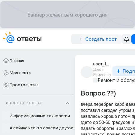
Создать пост
Главная
user_181669055
11лет
Подп
Моя лента
Изменено
Ремонт и обслу
Пространства
Вопрос ??)
В ТОПЕ НА ОТВЕТАХ
вчера перебрал карб дааз
поставил сегодня утром за
завялась хорошо потом пр
Информационные технологии
гдето до 50-60 градусов и
падать обороты и заглохла
А сейчас что-то совсем другое
заводиться, пошел посмот