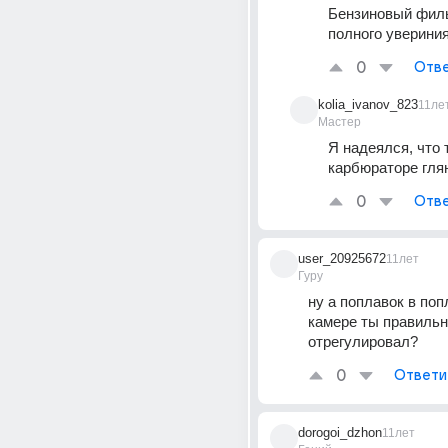
Бензиновый фильт
полного увериния 
0
Отве
kolia_ivanov_823
11ле
Мастер
Я надеялся, что т
карбюраторе глян
0
Отве
user_20925672
11лет
Гуру
ну а поплавок в поп
камере ты правильн
отрегулировал?
0
Ответи
dorogoi_dzhon
11лет