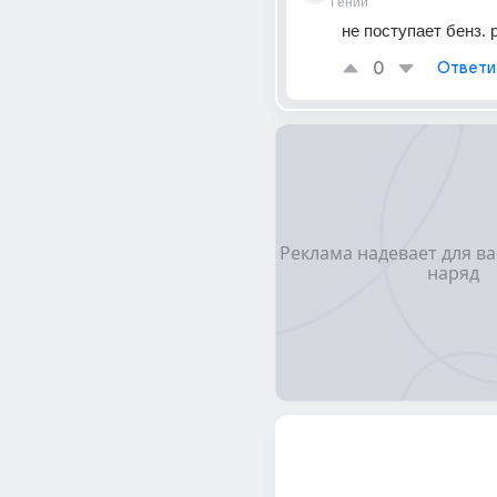
Гений
не поступает бенз. 
0
Ответи