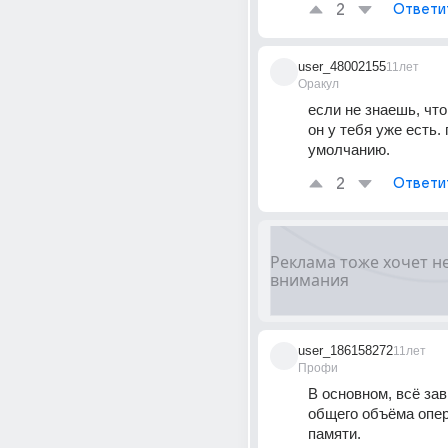
2
Ответи
user_48002155
11лет
Оракул
если не знаешь, что 
он у тебя уже есть. п
умолчанию.
2
Ответи
user_186158272
11лет
Профи
В основном, всё зави
общего объёма опер
памяти.