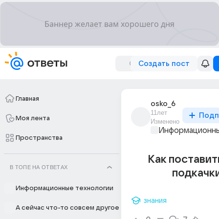
Создать пост
Главная
osko_6
11лет
Подп
Моя лента
Изменено
Информационны
Пространства
Как поставит
В ТОПЕ НА ОТВЕТАХ
подкачк
Информационные технологии
знания
А сейчас что-то совсем другое