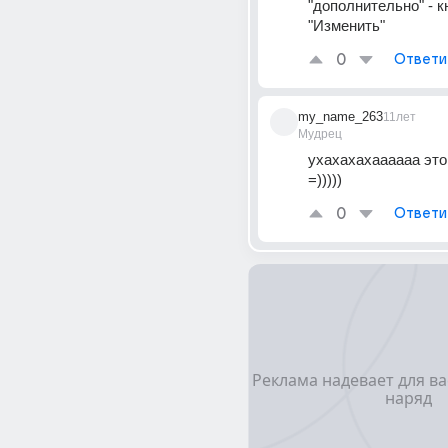
"дополнительно" - кн
"Изменить"
0
Ответи
my_name_263
11лет
Мудрец
ухахахахаааааа это 
=)))))
0
Ответи