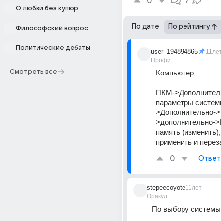
0
7
О любви без купюр
По дате
По рейтингу
Философский вопрос
Политические дебаты
user_194894865
11ле
Профи
Смотреть все
Компьютер
ПКМ->Дополнитель
параметры систем
>Дополнительно->
>дополнительно->
память (изменить),
применить и перез
0
Ответ
stepeecoyote
11лет
Оракул
По выбору системы