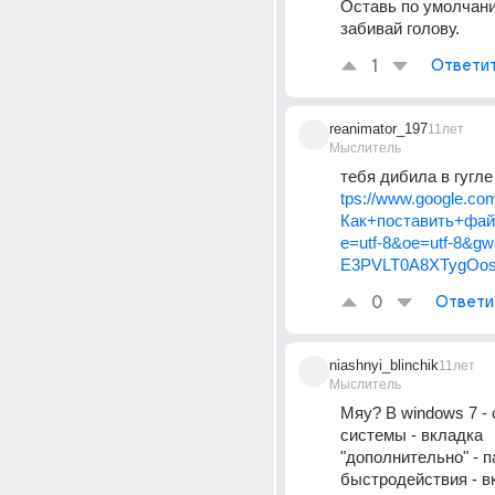
Оставь по умолчани
забивай голову.
1
Ответи
reanimator_197
11лет
Мыслитель
тебя дибила в гугле
tps://www.google.co
Как+поставить+фай
e=utf-8&oe=utf-8&g
E3PVLT0A8XTygOo
0
Ответи
niashnyi_blinchik
11лет
Мыслитель
Мяу? В windows 7 - 
системы - вкладка 
"дополнительно" - п
быстродействия - вк