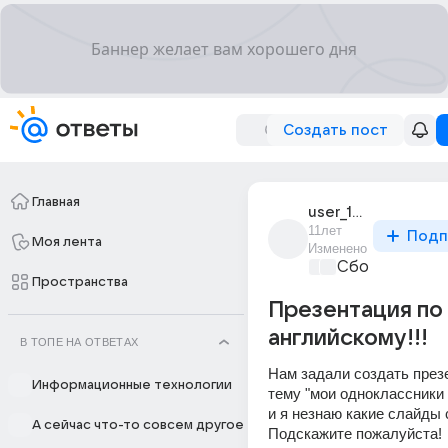
Создать пост
Главная
user_185343668
11лет
Подп
Моя лента
Изменено
Сборная Дом
Пространства
Презентация по
английскому!!!
В ТОПЕ НА ОТВЕТАХ
Нам задали создать презе
Информационные технологии
тему "мои одноклассники -
и я незнаю какие слайды 
А сейчас что-то совсем другое
Подскажите пожалуйста!