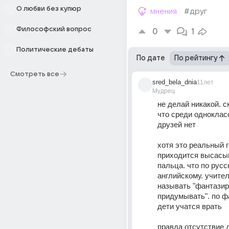
О любви без купюр
мнения
#друг
Философский вопрос
0
1
Политические дебаты
По дате
По рейтингу
Смотреть все
sred_bela_dnia
11лет
Мудрец
не делай никакой. с
что среди однокласс
друзей нет
хотя это реальный г
приходится высасыв
пальца. что по русск
английскому. учител
называть "фантазиро
придумывать". по фак
дети учатся врать
правда отсутствие д