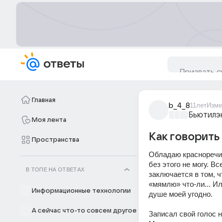
Главная
b_4_8
11лет
Изме
Бьютилэ
Моя лента
Как говорить
Пространства
Обладаю красноречием
без этого не могу. В
В ТОПЕ НА ОТВЕТАХ
заключается в том, ч
«мямлю» что-ли... Ил
Информационные технологии
душе моей угодно. 
А сейчас что-то совсем другое
Записал свой голос н