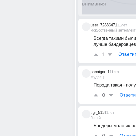
user_72886471
11лет
Искусственный интеллект
Всегда такими были,
лучше бандеровцев
1
Ответи
papaigor_1
11лет
Мудрец
Порода такая - полу
0
Ответи
tigr_513
11лет
Гений
Бандеры мало их ре
Ответи