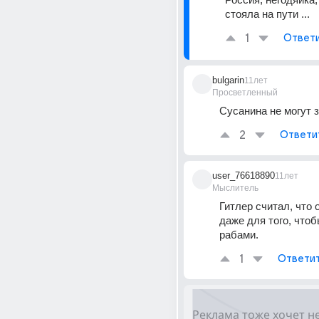
стояла на пути ...
1
Ответ
bulgarin
11лет
Просветленный
Сусанина не могут 
2
Ответи
user_76618890
11лет
Мыслитель
Гитлер считал, что о
даже для того, чтоб
рабами.
1
Ответи