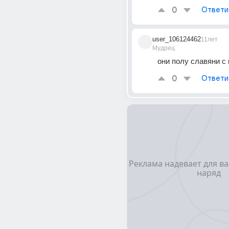
0
Ответи
user_106124462
11лет
Мудрец
они полу славяни с
0
Ответи