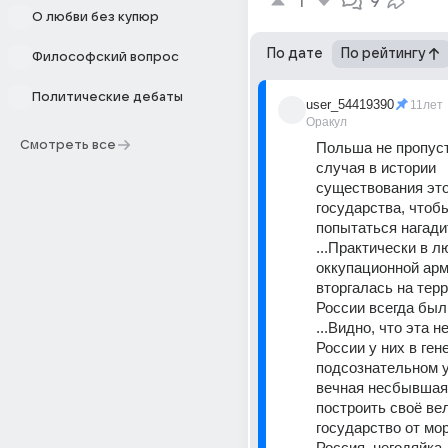
1
9
О любви без купюр
По дате
По рейтингу
Философский вопрос
Политические дебаты
user_54419390
11лет
Оракул
Смотреть все
Польша не пропуст
случая в истории 
существования это
государства, чтобы
попытаться нагади
...Практически в л
оккупационной арми
вторгалась на терр
России всегда был
...Видно, что эта н
России у них в гене
подсознательном ур
вечная несбывшаяс
построить своё вел
государство от мор
Россия, негодяйка, 