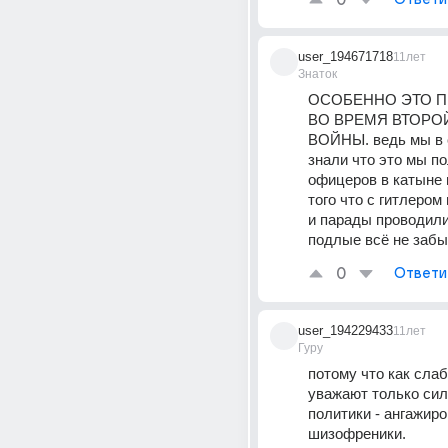
0
user_194671718
11лет
Знаток
ОСОБЕННО ЭТО П
ВО ВРЕМЯ ВТОРО
ВОЙНЫ. ведь мы в с
знали что это мы по
офицеров в катыне п
того что с гитлером
и парады проводили 
подлые всё не заб
0
Ответи
user_194229433
11лет
Гуру
потому что как слаб
уважают только силу
политики - ангажиро
шизофреники.