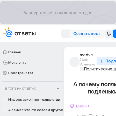
Создать пост
Главная
medved_639
11лет
Подп
Моя лента
Изменено
Политические 
Пространства
А почему поля
В ТОПЕ НА ОТВЕТАХ
подленьк
Информационные технологии
мнения
А сейчас что-то совсем другое