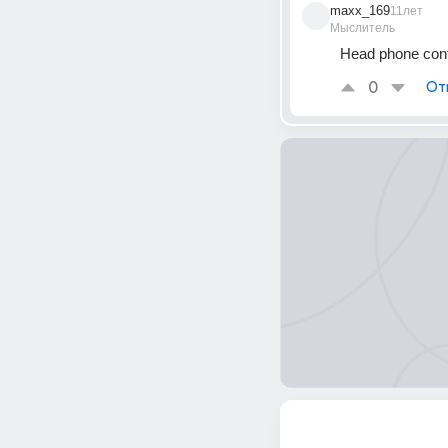
maxx_169
11лет
Мыслитель
Head phone cont
0
От