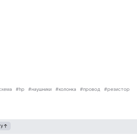
схема
#hp
#наушники
#колонка
#провод
#резистор
гу