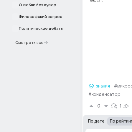
О любви без купюр
Философский вопрос
Политические дебаты
Смотреть все
знания
#микро
#конденсатор
0
1
По дате
По рейтин