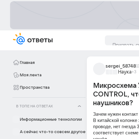
Главная
sergei_58748
1
Наука
+3
Моя лента
Микросхема У
Пространства
CONTROL, чт
наушников?
В ТОПЕ НА ОТВЕТАХ
Зачем нужен контак
Информационные технологии
В китайской колонке
проводе, нет гнезда 
А сейчас что-то совсем другое
соответствует схеме
нашёл.