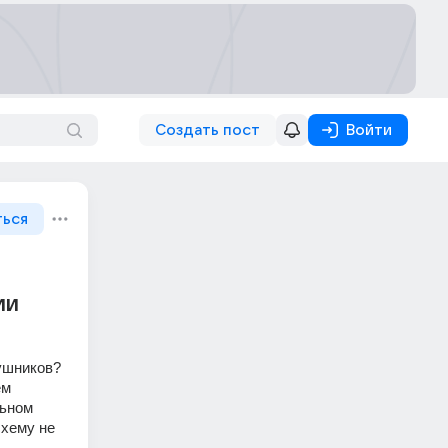
Создать пост
Войти
ться
ии
шников? 
м 
ьном 
хему не 