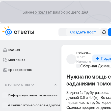
Создать пост
Главная
neizvestnaia_465
11лет
Подп
Моя лента
Изменено
Сборная Домаш
Пространства
Нужна помощь с
заданиями помо
В ТОПЕ НА ОТВЕТАХ
Задача 1: Трубу разрезали
Информационные технологии
длиной 3,6 и 4,4(м). Во ск
первая часть трубы короч
А сейчас что-то совсем другое
Сколько процентов длины