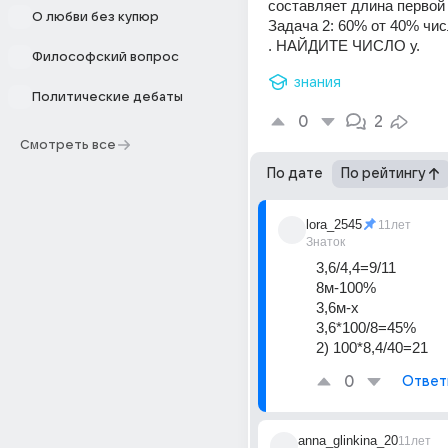
составляет длина первой 
О любви без купюр
Задача 2: 60% от 40% числ
. НАЙДИТЕ ЧИСЛО у.
Философский вопрос
знания
Политические дебаты
0
2
Смотреть все
По дате
По рейтингу
lora_2545
11лет
Знаток
3,6/4,4=9/11
8м-100%
3,6м-х
3,6*100/8=45%
2) 100*8,4/40=21
0
Ответ
anna_glinkina_20
11лет