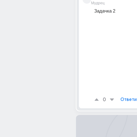
Мудрец
Задачка 2
0
Ответи