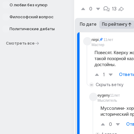
О любви без купюр
0
13
Философский вопрос
По дате
По рейтингу
Политические дебаты
nirpi
11лет
Смотреть все
Мастер
Повесят. Кверху жо
такой позорной каз
достойны.
1
Ответ
Скрыть ветку
eygeny
11лет
Мыслитель
Муссолини- хор
исторический п
0
Отв