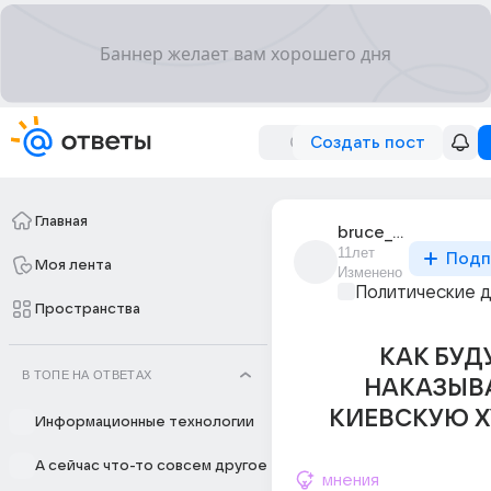
Создать пост
Главная
bruce_lee_181
11лет
Подп
Моя лента
Изменено
Политические 
Пространства
КАК БУД
В ТОПЕ НА ОТВЕТАХ
НАКАЗЫВ
КИЕВСКУЮ Х
Информационные технологии
А сейчас что-то совсем другое
мнения