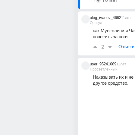
1 ответ
oleg_ivanov_4662
11лет
Оракул
как Муссолини и Чау
повесить за ноги
2
Ответи
user_95241669
11лет
Просветленный
Наказывать их и не 
другое средство.