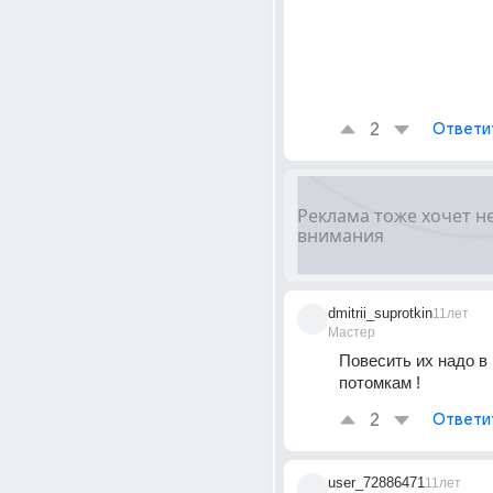
2
Ответи
dmitrii_suprotkin
11лет
Мастер
Повесить их надо в 
потомкам !
2
Ответи
user_72886471
11лет