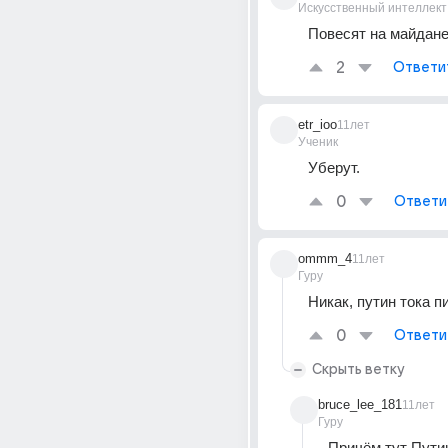
Искусственный интеллект
Повесят на майдан
2
Ответи
etr_ioo
11лет
Ученик
Уберут.
0
Ответи
ommm_4
11лет
Гуру
Никак, путин тока п
0
Ответи
Скрыть ветку
bruce_lee_181
11лет
Гуру
Причём тут Пути