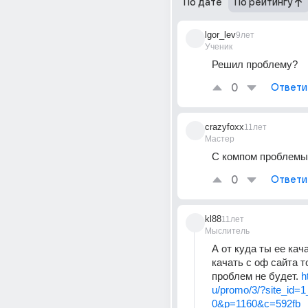
По дате
По рейтингу
lgor_lev
9лет
Ученик
Решил проблему?
0
Ответи
crazyfoxx
11лет
Мастер
С компом проблемы
0
Ответи
kl88
11лет
Мыслитель
А от куда ты ее кач
качать с оф сайта то
проблем не будет. 
h
u/promo/3/?site_id=
0&p=1160&c=592fb