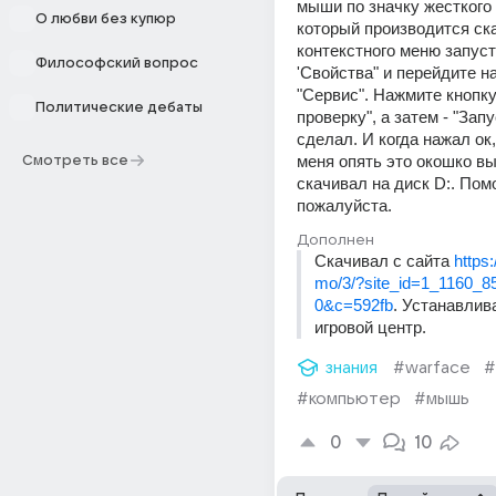
мыши по значку жесткого д
О любви без купюр
который производится ска
контекстного меню запуст
Философский вопрос
'Свойства" и перейдите на
"Сервис". Нажмите кнопку
Политические дебаты
проверку", а затем - "Запус
сделал. И когда нажал ок,
меня опять это окошко вы
Смотреть все
скачивал на диск D:. Помо
пожалуйста.
Дополнен
Скачивал с сайта 
https:
mo/3/?site_id=1_1160_
0&c=592fb
. Устанавлива
игровой центр.
знания
#warface
#
#компьютер
#мышь
0
10