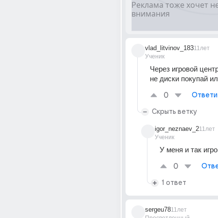
vlad_litvinov_183
11лет
Ученик
Через игровой центр
не диски покупай и
0
Ответи
Скрыть ветку
igor_neznaev_2
11лет
Ученик
У меня и так игр
0
Отве
1 ответ
sergeu78
11лет