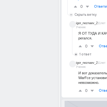
0
Ответи
Скрыть ветку
igor_neznaev_2
11лет
Ученик
Я ОТ ТУДА И КАЧ
регался.
0
Отве
1 ответ
igor_neznaev_2
11лет
Ученик
И вот доказатель
WarFce установит
невозможно.
0
Отве