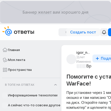
Создать пост
Главная
igor_neznaev_2
11лет
Подп
Моя лента
Изменено
Время игр
+4
Пространства
Помогите с уст
WarFace!
В ТОПЕ НА ОТВЕТАХ
При установке через 1 ми
Информационные технологии
окошко и там написано "О
на диск. Откройте папку "
А сейчас что-то совсем другое
компьютер" и щелкните пр