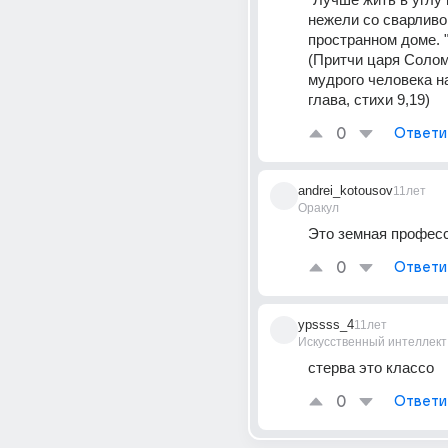
нежели со сварливо
пространном доме. "
(Притчи царя Соломо
мудрого человека на
глава, стихи 9,19)
0
Ответи
andrei_kotousov
11лет
Оракул
Это земная професс
0
Ответи
ypssss_4
11лет
Искусственный интеллект
стерва это классо
0
Ответи