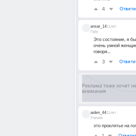
4
Ответи
ansar_14
11лет
Гуру
Это состояние, я бы 
очень умной женщины
говоря...
3
Ответи
aiden_44
11лет
Ученик
это проклятье на го
Ответи