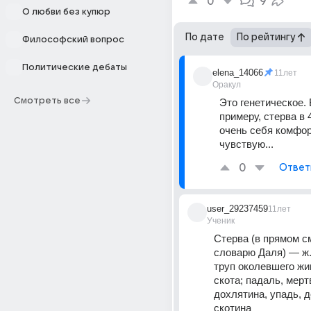
0
9
О любви без купюр
По дате
По рейтингу
Философский вопрос
Политические дебаты
elena_14066
11лет
Оракул
Смотреть все
Это генетическое. В
примеру, стерва в 
очень себя комфор
чувствую...
0
Ответ
user_29237459
11лет
Ученик
Стерва (в прямом см
словарю Даля) — ж. 
труп околевшего жив
скота; падаль, мертв
дохлятина, упадь, д
скотина