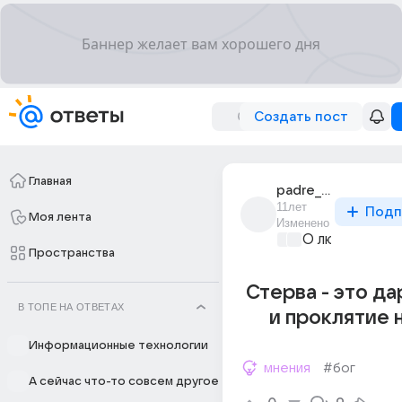
Создать пост
Главная
padre_105
11лет
Подп
Моя лента
Изменено
О любви без 
Пространства
Стерва - это да
В ТОПЕ НА ОТВЕТАХ
и проклятие 
Информационные технологии
мнения
#бог
А сейчас что-то совсем другое