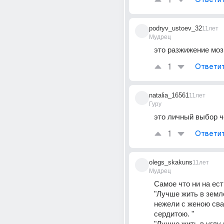
1
podryv_ustoev_32
11лет
Мудрец
это разжижение моз
1
Ответи
natalia_16561
11лет
Гуру
это личный выбор 
1
Ответи
olegs_skakuns
11лет
Мудрец
Самое что ни на ест
"Лучше жить в земле
нежели с женою сва
сердитою. " 
"Лучше жить в углу н