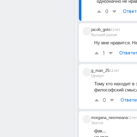
однозначно не нра
0
Ответ
jacob_goto
11лет
Высший разум
Ну мне нравится. Н
1
Ответи
g_man_25
11лет
Оракул
Тому кто находит в 
философский смысл.
0
Ответи
morgana_nesmeiana
11ле
Знаток
фак...
не мне