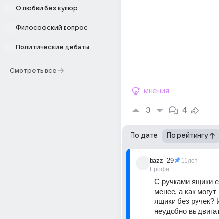
О любви без купюр
Философский вопрос
Политические дебаты
Смотреть все
мнения
3
4
По дате
По рейтингу
bazz_29
11лет
Профи
С ручками ящики 
менее, а как могут 
ящики без ручек? И
неудобно выдвигать