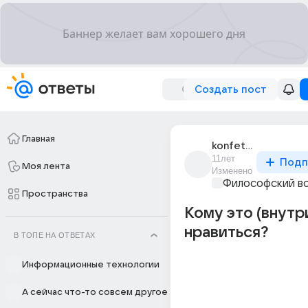
Создать пост
Главная
konfeta_dlia_poeta
11лет
Подп
Моя лента
Изменено
Философский в
Пространства
Кому это (внутр
нравиться?
В ТОПЕ НА ОТВЕТАХ
Информационные технологии
А сейчас что-то совсем другое