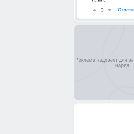
0
Ответи