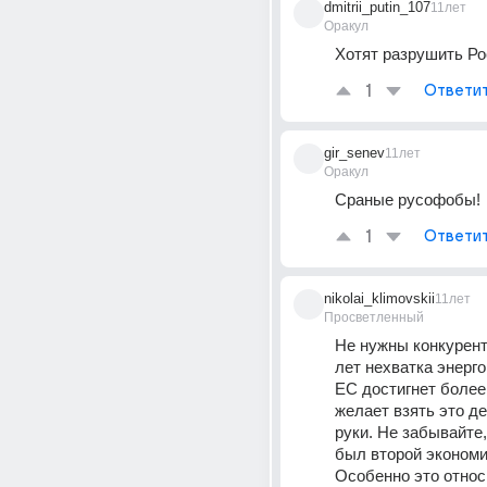
dmitrii_putin_107
11лет
Оракул
Хотят разрушить Ро
1
Ответи
gir_senev
11лет
Оракул
Сраные русофобы!
1
Ответи
nikolai_klimovskii
11лет
Просветленный
Не нужны конкуренты
лет нехватка энерго
ЕС достигнет более
желает взять это де
руки. Не забывайте
был второй экономик
Особенно это относ