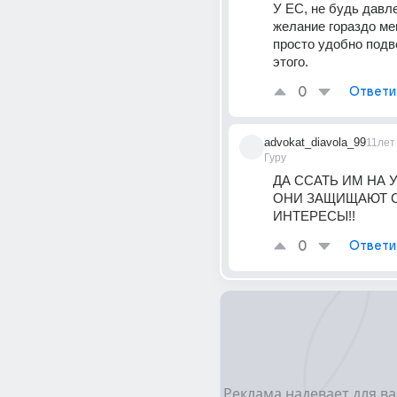
У ЕС, не будь давл
желание гораздо ме
просто удобно подв
этого.
0
Ответи
advokat_diavola_99
11лет
Гуру
ДА ССАТЬ ИМ НА У
ОНИ ЗАЩИЩАЮТ С
ИНТЕРЕСЫ!!
0
Ответи