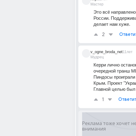
Мастер
Это всё направлено 
России. Поддерживае
делает нам хуже.
2
Ответи
v_ogne_broda_net
11лет
Мудрец
Керри лично останов
очередной транш МВ
Пиндосы проиграли 
Крым. Проект "Украи
Главной целью был
1
Ответи