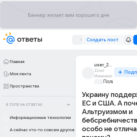
Создать пост
Главная
user_21124343
11лет
Подп
Моя лента
Изменено
Политические
Пространства
Украину подде
ЕС и США. А по
В ТОПЕ НА ОТВЕТАХ
Альтруизмом и
Информационные технологии
бебсребничеств
особо не отлича
А сейчас что-то совсем другое