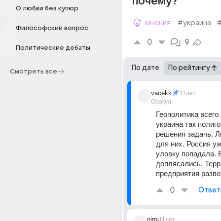
почему?
О любви без купюр
мнения
#украина
Философский вопрос
0
9
Политические дебаты
По дате
По рейтингу
Смотреть все
vacekk
11лет
Оракул
Геополитика всего 
украина так полиго
решения задачь. Л
для них. Россия уж
уловку попадала. В
доплясались. Терр
предприятия разво
0
Ответ
nirpi
11лет