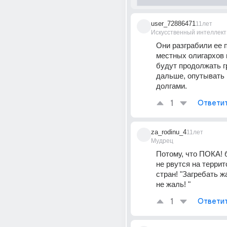
user_72886471
11лет
Искусственный интеллект
Они разграбили ее 
местных олигархов и
будут продолжать г
дальше, опутывать 
долгами.
1
Ответи
za_rodinu_4
11лет
Мудрец
Потому, что ПОКА! 
не рвутся на террит
стран! "Загребать жа
не жаль! "
1
Ответи